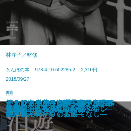
林洋子／監修
とんぼの本 978-4-10-602285-2 2,310円
2018/09/27
書籍
カムイの世界―語り継がれるアイ
懐かしいお菓子―武井武雄の『日
思わぬ出会いに心ときめく パリ
血と笑いとエロスの絵師 岩佐又
イタリアの小さな村へ―アルベル
かくれキリシタン―長崎・五島・
ミュシャ―パリの華、スラヴの魂
かわいい こわい おもしろい 長
とんでも春画―妖怪・幽霊・けも
遊廓
萩尾望都 作画のひみつ
万葉集であるく奈良
いちからわかる 円山応挙
原田マハの印象派物語
旅する画家 藤田嗣治
遊廓に泊まる
祇園祭――その魅力のすべて
禅のこころを描く 白隠
怪人 江戸川乱歩のコレクション
古事記―日本の原風景を求めて―
ヌの心―
本郷土菓子図譜』を味わう―
の小さな美術館
兵衛
ゴ・ディフーゾのおもてなし―
平戸・天草をめぐる旅―
―
沢芦雪
のたち―