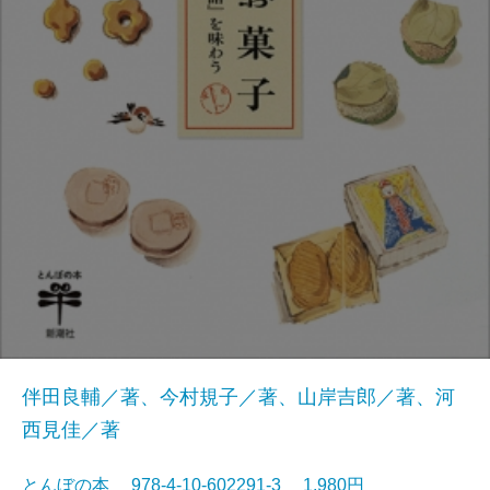
伴田良輔／著、今村規子／著、山岸吉郎／著、河
西見佳／著
とんぼの本 978-4-10-602291-3 1,980円