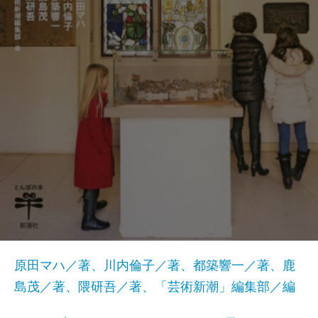
原田マハ／著、川内倫子／著、都築響一／著、鹿
島茂／著、隈研吾／著、「芸術新潮」編集部／編