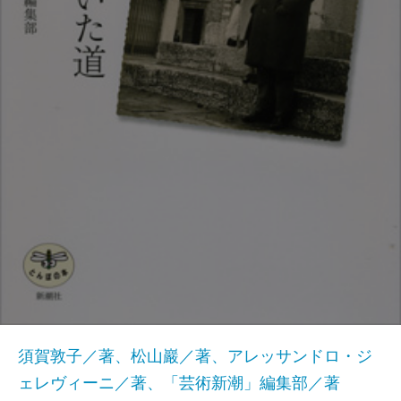
須賀敦子／著、松山巖／著、アレッサンドロ・ジ
ェレヴィーニ／著、「芸術新潮」編集部／著