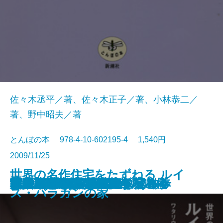
佐々木丞平／著、佐々木正子／著、小林恭二／
著、野中昭夫／著
とんぼの本 978-4-10-602195-4 1,540円
2009/11/25
世界の名作住宅をたずねる ルイ
書籍
白洲正子 祈りの道
反骨の画家 河鍋暁斎
画家たちの「戦争」
池波正太郎と歩く京都
韓国の美しいもの
神の木―いける・たずねる―
利休入門
カラヴァッジョ巡礼
ローマ古代散歩
蕪村 放浪する「文人」
決定版 一生ものの台所道具
太宰治と旅する津軽
須賀敦子が歩いた道
古伊万里 磁器のパラダイス
荒木経惟 トーキョー・アルキ
沖縄染織王国へ
台北 國立故宮博物院を極める
沖縄 琉球王国ぶらぶらぁ散歩
無頼の画家 曾我蕭白
ス・バラガンの家