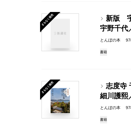
まもなく発売
新版 
宇野千代
とんぼの本 978-4
書籍
まもなく発売
志度寺
細川護熙
とんぼの本 978-4
書籍