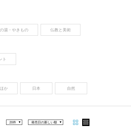
の湯・やきもの
仏教と美術
ント
ほか
日本
自然
20件
発売日の新しい順