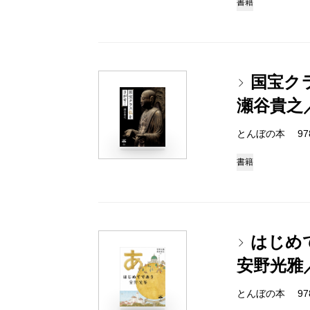
書籍
国宝ク
瀬谷貴之
とんぼの本 978-4
書籍
はじめ
安野光雅
とんぼの本 978-4