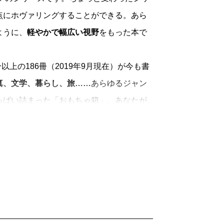
点にホヴァリングすることができる。あら
ように、
軽やかで幅広い視野
をもった本で
上の186冊（2019年9月現在）が今も書
真、文学、暮らし、旅……
あらゆるジャン
っぱい詰まった「おもちゃ箱」。あなたが
手にとってみてください。
「読むよろこび」
を一冊に凝縮して、時代
きます。