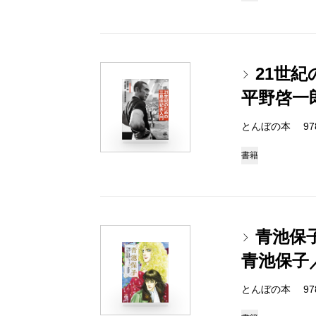
21世
平野啓一
とんぼの本 978-4
書籍
青池保
青池保子
とんぼの本 978-4