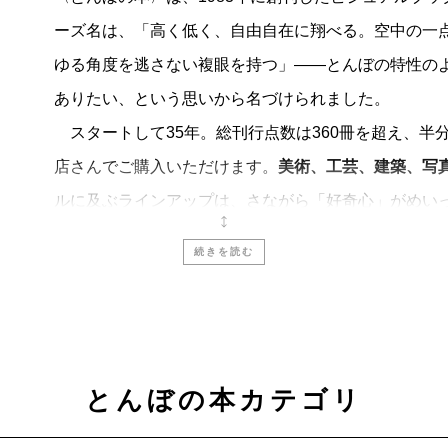
ーズ名は、「高く低く、自由自在に翔べる。空中の一
ゆる角度を逃さない複眼を持つ」――とんぼの特性の
ありたい、という思いから名づけられました。
スタートして35年。総刊行点数は360冊を超え、半分以
店さんでご購入いただけます。
美術、工芸、建築、写
ルに及ぶラインアップは、さながら「好奇心」がめい
そのとき知りたい・見たい・読みたいものを、気軽に
続きを読む
これからも
〈とんぼの本〉
は、
「見るたのしみ」
と
に流されず、時を超えて楽しめる入門書をめざしてい
とんぼの本カテゴリ