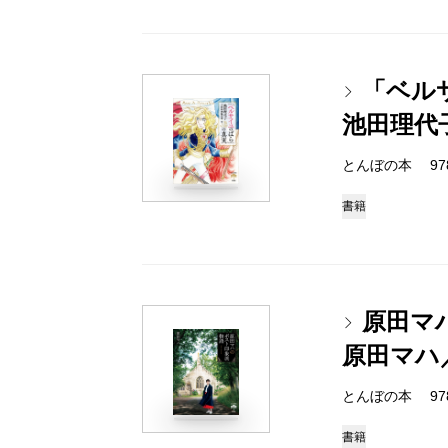
「ベル
池田理代
とんぼの本 978-4
書籍
原田マ
原田マハ
とんぼの本 978-4
書籍