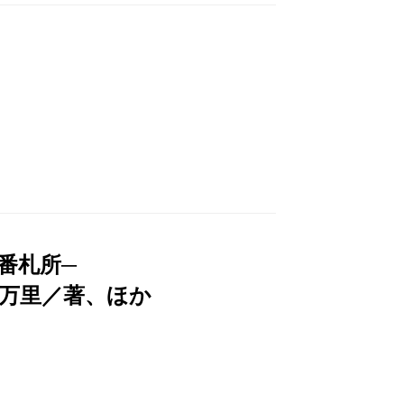
番札所─
万里／著、ほか