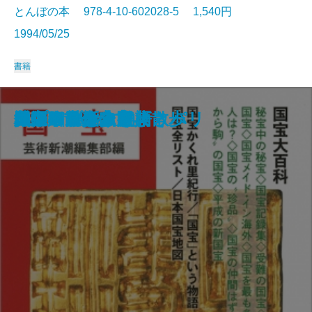
とんぼの本 978-4-10-602028-5 1,540円
1994/05/25
書籍
やさしく極める“書聖”王羲之
世紀末美術の楽しみ方
佐伯祐三のパリ
日本の神々
写真で見る京都今昔
やきもの鑑賞入門
密教入門
桂離宮
ヴェネツィア案内
イスタンブール歴史散歩
国宝
ハプスブルク物語
入江泰吉の奈良
沖縄いろいろ事典
フィレンツェ美術散歩
奥の細道を歩く
近江路散歩
インド神話入門
仏像の見分け方
ユトリロと古きよきパリ