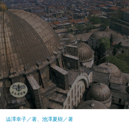
澁澤幸子／著、池澤夏樹／著