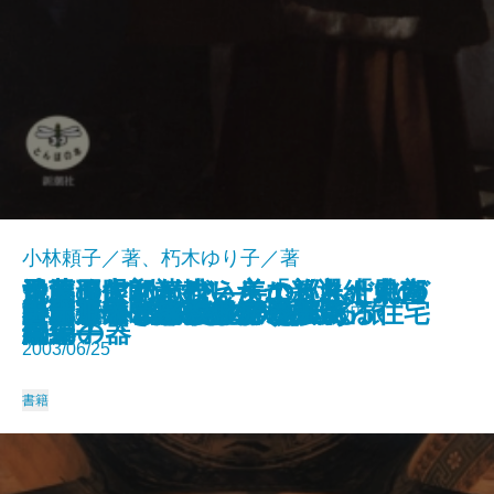
小林頼子／著、朽木ゆり子／著
司馬遼太郎が描いた「新選組」の
イタリアの歓び―美の巡礼 中南
イタリアの歓び―美の巡礼 北部
遠藤周作で読む イエスと十二人
骨董の眼利きがえらぶ ふだんづ
池波正太郎が残したかった「風
フランス ロマネスクを巡る旅
白洲次郎の流儀
ル・コルビュジエの勇気ある住宅
唐津 やきものルネサンス
白洲正子と楽しむ旅
やさしい仏像の見方
向田邦子 暮しの愉しみ
謎解き フェルメール
小林秀雄 美と出会う旅
白洲正子 美の種まく人
サンティアゴ巡礼の道
司馬遼太郎が愛した「風景」
白洲正子“ほんもの”の生活
ナポリと南イタリアを歩く
とんぼの本 978-4-10-602104-6 1,430円
風景
部編―
編―
の弟子
かいの器
景」
2003/06/25
書籍