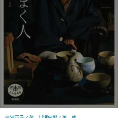
白洲正子／著、川瀬敏郎／著、他