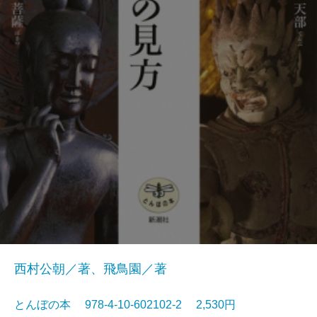
西村公朝／著、飛鳥園／著
とんぼの本 978-4-10-602102-2 2,530円