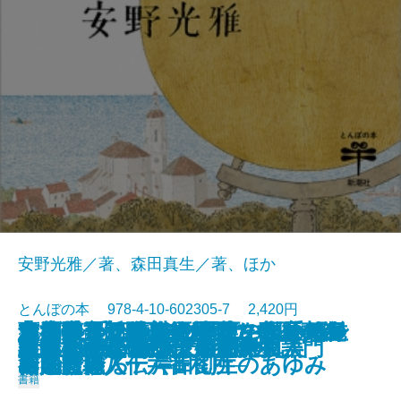
安野光雅／著、森田真生／著、ほか
とんぼの本 978-4-10-602305-7 2,420円
志度寺 千四百年の歴史の玉手箱─
蔦屋重三郎のエロチカ 歌麿の春
青池保子 騒がしき男たちとマン
太古の奇想と超絶技巧 中国青銅
リ・アルティジャーニ―ルネサン
つげ義春 名作原画とフランス紀
京都国立近代美術館のコレクショ
あの懐かしい味の野菜を自分でつ
またいつか歩きたい町―私の町並
2023/11/01
新版 宇野千代 女の一生
白洲正子が愛した京都
「ベルサイユのばら」の真実
原田マハのポスト印象派物語
21世紀のための三島由紀夫入門
国宝クラス仏をさがせ！
はじめてであう安野光雅
This is 江口寿史!!
谷内六郎 いつか見た夢
謎解き 鳥獣戯画
東京のミュージアム100
四国霊場八十六番札所─
画と吉原
ガの冒険
器入門
ス画家職人伝―
行
ンでたどる 岸田劉生のあゆみ
くる
み紀行―
書籍