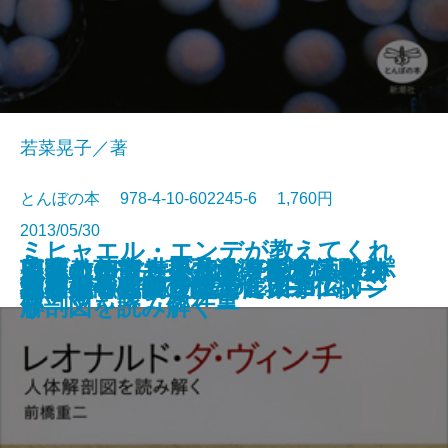
若菜晃子／著
とんぼの本 978-4-10-602245-6 1,760円
2013/05/30
ミヒャエル・エンデが教えてくれ
四時から飲み―ぶらり隠れ酒散歩
いま教わりたい和食 銀座「馳
英国のOFF―上手な人生の休み方
ワダエミ―世界で仕事をするとい
レオナルド・ダ・ヴィンチ―人体
イタリア古寺巡礼 シチリア→ナポ
日本のかご―えらぶ・かう・つか
茶碗と茶室―茶の湯に未来はある
書籍
つげ義春―夢と旅の世界―
石井桃子のことば
たこと―時間・お金・ファンタジ
変り兜―戦国のCOOL DESIGN―
神のごときミケランジェロ
地元菓子
誰も知らないラファエッロ
江戸の献立
沢村貞子の献立日記
運慶―リアルを超えた天才仏師―
気になるガウディ
ヴェネツィア物語
―
走 ソッ啄」の仕事
―
うこと―
解剖図を読み解く―
リ
う―
か―
ー―