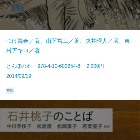
つげ義春／著、山下裕二／著、戌井昭人／著、東
村アキコ／著
とんぼの本 978-4-10-602254-8 2,200円
2014/09/19
書籍