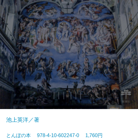
池上英洋／著
とんぼの本 978-4-10-602247-0 1,760円