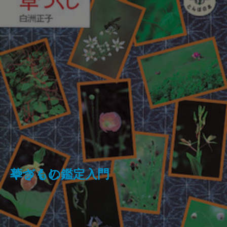
フランス革命の女たち
草づくし
やきもの鑑定入門