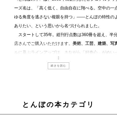
ーズ名は、「高く低く、自由自在に翔べる。空中の一
ゆる角度を逃さない複眼を持つ」――とんぼの特性の
ありたい、という思いから名づけられました。
スタートして35年。総刊行点数は360冊を超え、半分以
店さんでご購入いただけます。
美術、工芸、建築、写
ルに及ぶラインアップは、さながら「好奇心」がめい
そのとき知りたい・見たい・読みたいものを、気軽に
続きを読む
これからも
〈とんぼの本〉
は、
「見るたのしみ」
と
に流されず、時を超えて楽しめる入門書をめざしてい
とんぼの本カテゴリ