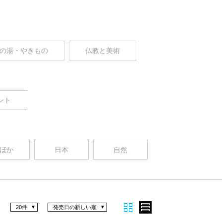
の湯・やきもの
仏教と美術
ント
ほか
日本
自然
20件
発売日の新しい順