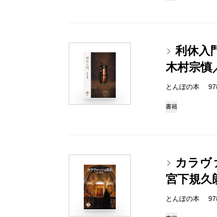
利休入
木村宗慎
とんぼの本 978-4
書籍
カラヴ
宮下規久
とんぼの本 978-4