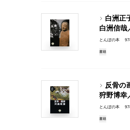
白洲正
白洲信哉
とんぼの本 978-4
書籍
反骨の
狩野博幸
とんぼの本 978-4
書籍