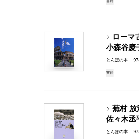
書籍
ローマ
小森谷慶
とんぼの本 978-4
書籍
蕪村 
佐々木丞
とんぼの本 978-4