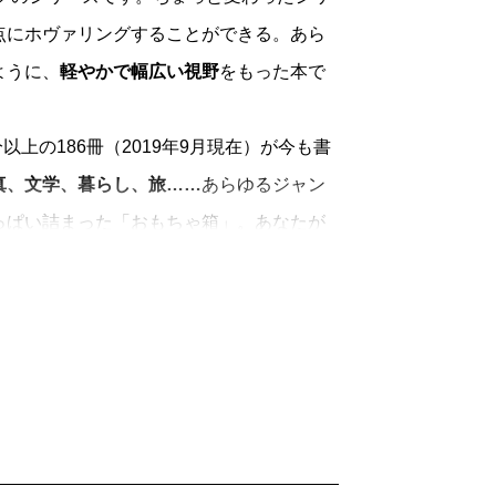
点にホヴァリングすることができる。あら
ように、
軽やかで幅広い視野
をもった本で
上の186冊（2019年9月現在）が今も書
真、文学、暮らし、旅……
あらゆるジャン
っぱい詰まった「おもちゃ箱」。あなたが
手にとってみてください。
「読むよろこび」
を一冊に凝縮して、時代
きます。