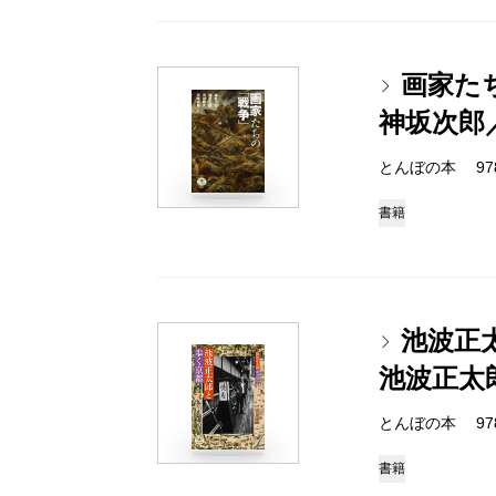
画家た
神坂次郎
とんぼの本 978-4
書籍
池波正
池波正太
とんぼの本 978-4
書籍