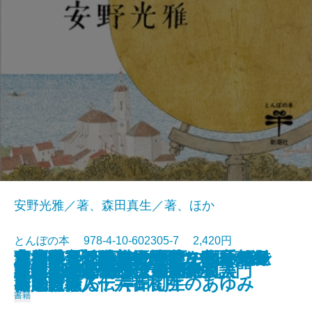
安野光雅／著、森田真生／著、ほか
とんぼの本 978-4-10-602305-7 2,420円
志度寺 千四百年の歴史の玉手箱─
蔦屋重三郎のエロチカ 歌麿の春
青池保子 騒がしき男たちとマン
太古の奇想と超絶技巧 中国青銅
リ・アルティジャーニ―ルネサン
つげ義春 名作原画とフランス紀
京都国立近代美術館のコレクショ
あの懐かしい味の野菜を自分でつ
またいつか歩きたい町―私の町並
2023/11/01
新版 宇野千代 女の一生
白洲正子が愛した京都
「ベルサイユのばら」の真実
原田マハのポスト印象派物語
21世紀のための三島由紀夫入門
国宝クラス仏をさがせ！
はじめてであう安野光雅
This is 江口寿史!!
谷内六郎 いつか見た夢
謎解き 鳥獣戯画
東京のミュージアム100
四国霊場八十六番札所─
画と吉原
ガの冒険
器入門
ス画家職人伝―
行
ンでたどる 岸田劉生のあゆみ
くる
み紀行―
書籍