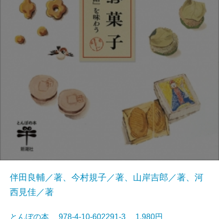
伴田良輔／著、今村規子／著、山岸吉郎／著、河
西見佳／著
とんぼの本 978-4-10-602291-3 1,980円