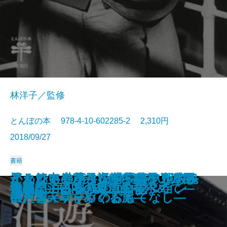
林洋子／監修
とんぼの本 978-4-10-602285-2 2,310円
2018/09/27
書籍
カムイの世界―語り継がれるアイ
懐かしいお菓子―武井武雄の『日
思わぬ出会いに心ときめく パリ
血と笑いとエロスの絵師 岩佐又
イタリアの小さな村へ―アルベル
かくれキリシタン―長崎・五島・
ミュシャ―パリの華、スラヴの魂
かわいい こわい おもしろい 長
とんでも春画―妖怪・幽霊・けも
遊廓
萩尾望都 作画のひみつ
万葉集であるく奈良
いちからわかる 円山応挙
原田マハの印象派物語
旅する画家 藤田嗣治
遊廓に泊まる
祇園祭――その魅力のすべて
禅のこころを描く 白隠
怪人 江戸川乱歩のコレクション
古事記―日本の原風景を求めて―
ヌの心―
本郷土菓子図譜』を味わう―
の小さな美術館
兵衛
ゴ・ディフーゾのおもてなし―
平戸・天草をめぐる旅―
―
沢芦雪
のたち―