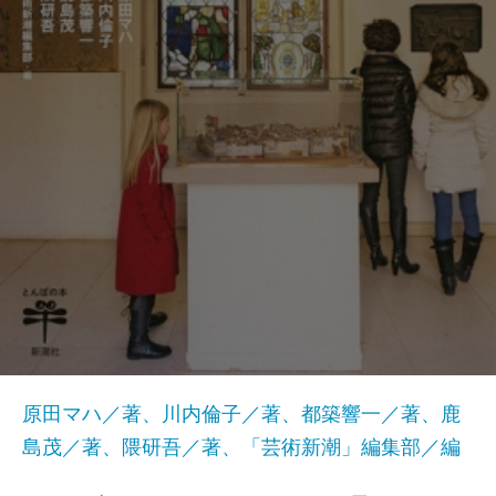
原田マハ／著、川内倫子／著、都築響一／著、鹿
島茂／著、隈研吾／著、「芸術新潮」編集部／編