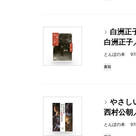
白洲正
白洲正子
とんぼの本 978-4
書籍
やさし
西村公朝
とんぼの本 978-4