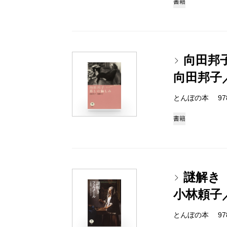
書籍
向田邦
向田邦子
とんぼの本 978-4
書籍
謎解き
小林頼子
とんぼの本 978-4