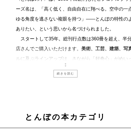
ーズ名は、「高く低く、自由自在に翔べる。空中の一
ゆる角度を逃さない複眼を持つ」――とんぼの特性の
ありたい、という思いから名づけられました。
スタートして35年。総刊行点数は360冊を超え、半分以
店さんでご購入いただけます。
美術、工芸、建築、写
ルに及ぶラインアップは、さながら「好奇心」がめい
そのとき知りたい・見たい・読みたいものを、気軽に
続きを読む
これからも
〈とんぼの本〉
は、
「見るたのしみ」
と
に流されず、時を超えて楽しめる入門書をめざしてい
とんぼの本カテゴリ