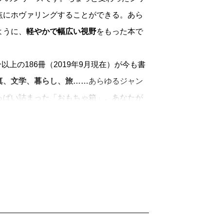
点にホヴァリングすることができる。あら
ように、
軽やかで幅広い視野
をもった本で
上の186冊（2019年9月現在）が今も書
真、文学、暮らし、旅……
あらゆるジャン
っぱい詰まった「おもちゃ箱」。あなたが
手にとってみてください。
「読むよろこび」
を一冊に凝縮して、時代
きます。