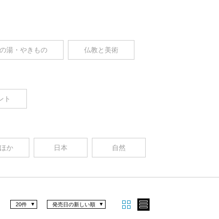
の湯・やきもの
仏教と美術
ント
ほか
日本
自然
20件
発売日の新しい順