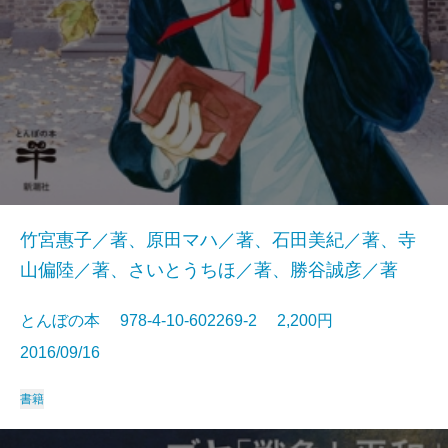
竹宮惠子／著、原田マハ／著、石田美紀／著、寺
山偏陸／著、さいとうちほ／著、勝谷誠彦／著
とんぼの本 978-4-10-602269-2 2,200円
2016/09/16
書籍