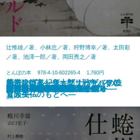
辻惟雄／著、小林忠／著、狩野博幸／著、太田彩
／著、池澤一郎／著、岡田秀之／著
とんぼの本 978-4-10-602265-4 1,760円
新モンゴル紀行―ザナバザルの造
熱帯建築家―ジェフリー・バワの
水木しげる―鬼太郎、戦争、そし
2016/03/28
ブリューゲルの世界
新生オルセー美術館
台南―「日本」に出会える街―
正倉院宝物―181点鑑賞ガイド―
竹宮惠子カレイドスコープ
ゴヤ「戦争と平和」
意匠の天才 小村雪岱
スヌーピーのひみつ A to Z
若冲ワンダフルワールド
蜷川幸雄の仕事
白洲家の晩ごはん
イタリアの小さな工房めぐり
向田邦子 おしゃれの流儀
謎解き ヒエロニムス・ボス
スイスアルプス旅事典
あらもの図鑑
熱闘！ 日本美術史
りし美仏のもとへ―
冒険―
て人生―
書籍