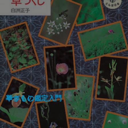
フランス革命の女たち
草づくし
やきもの鑑定入門