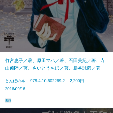
竹宮惠子／著、原田マハ／著、石田美紀／著、寺
山偏陸／著、さいとうちほ／著、勝谷誠彦／著
とんぼの本 978-4-10-602269-2 2,200円
2016/09/16
書籍