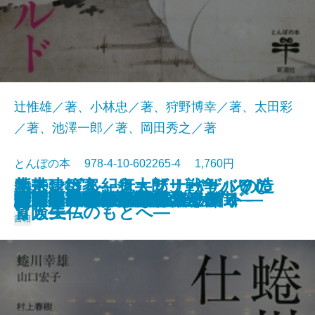
辻惟雄／著、小林忠／著、狩野博幸／著、太田彩
／著、池澤一郎／著、岡田秀之／著
とんぼの本 978-4-10-602265-4 1,760円
新モンゴル紀行―ザナバザルの造
熱帯建築家―ジェフリー・バワの
水木しげる―鬼太郎、戦争、そし
2016/03/28
ブリューゲルの世界
新生オルセー美術館
台南―「日本」に出会える街―
正倉院宝物―181点鑑賞ガイド―
竹宮惠子カレイドスコープ
ゴヤ「戦争と平和」
意匠の天才 小村雪岱
スヌーピーのひみつ A to Z
若冲ワンダフルワールド
蜷川幸雄の仕事
白洲家の晩ごはん
イタリアの小さな工房めぐり
向田邦子 おしゃれの流儀
謎解き ヒエロニムス・ボス
スイスアルプス旅事典
あらもの図鑑
熱闘！ 日本美術史
りし美仏のもとへ―
冒険―
て人生―
書籍