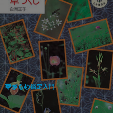
フランス革命の女たち
草づくし
やきもの鑑定入門