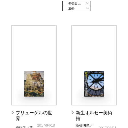
発売日の新しい順
20件
ブリューゲルの世
新生オルセー美術
界
館
2017/04/18
高橋明也／
森洋子／著
2017/01/31