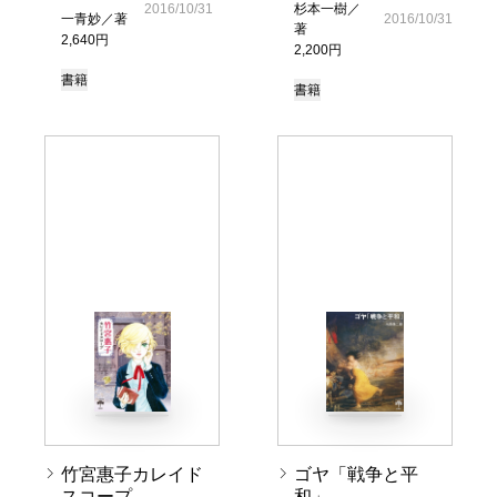
2016/10/31
杉本一樹／
一青妙／著
2016/10/31
著
2,640円
2,200円
書籍
書籍
竹宮惠子カレイド
ゴヤ「戦争と平
スコープ
和」