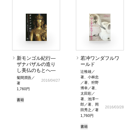
新モンゴル紀行―
若冲ワンダフルワ
ザナバザルの造り
ールド
し美仏のもとへ―
辻惟雄／
著、小林忠
菊間潤吾／
2016/04/27
／著、狩野
著
博幸／著、
1,760円
太田彩／
著、池澤一
書籍
郎／著、岡
2016/03/28
田秀之／著
1,760円
書籍