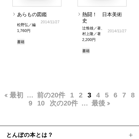
あらもの図鑑
熱闘！ 日本美術
史
2014/11/27
松野弘／編
辻惟雄／著、
1,760円
2014/11/27
村上隆／著
2,200円
書籍
書籍
最初
…
前の20件
1
2
3
4
5
6
7
8
9
10
次の20件
…
最後
とんぼの本とは？