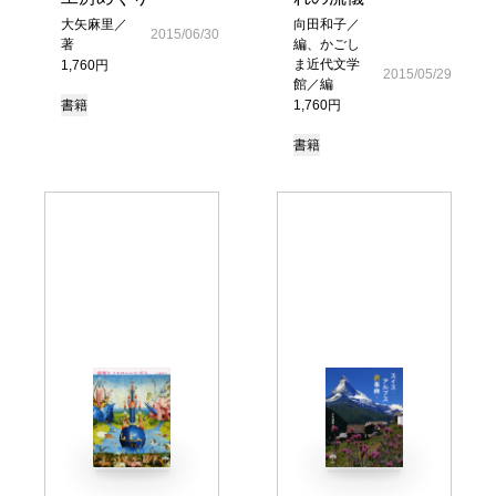
大矢麻里／
向田和子／
2015/06/30
著
編、かごし
ま近代文学
1,760円
2015/05/29
館／編
書籍
1,760円
書籍