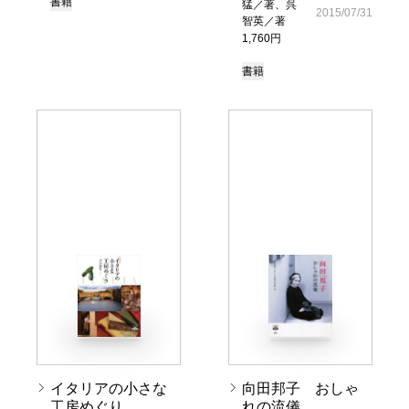
書籍
猛／著、呉
2015/07/31
智英／著
1,760円
書籍
イタリアの小さな
向田邦子 おしゃ
工房めぐり
れの流儀