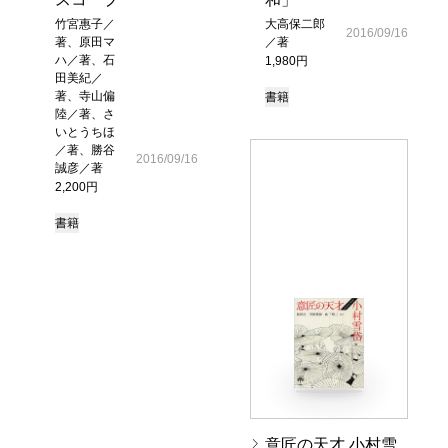
竹宮惠子／
大高保二郎
2016/09/16
著、原田マ
／著
ハ／著、石
1,980円
田美紀／
著、寺山偏
書籍
陸／著、さ
いとうちほ
／著、勝谷
2016/09/16
誠彦／著
2,200円
書籍
意匠の天才 小村雪