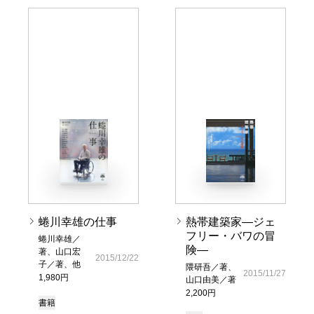
蜷川幸雄の仕事
熱帯建築家―ジェ
フリー・バワの冒
蜷川幸雄／
険―
著、山口宏
2015/12/22
子／著、他
隈研吾／著、
2015/11/27
1,980円
山口由美／著
2,200円
書籍