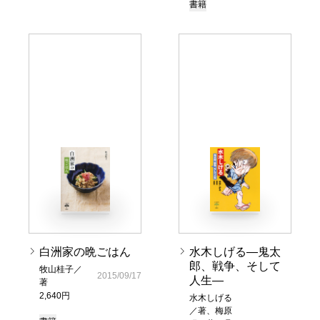
書籍
白洲家の晩ごはん
水木しげる―鬼太
郎、戦争、そして
牧山桂子／
2015/09/17
人生―
著
2,640円
水木しげる
／著、梅原