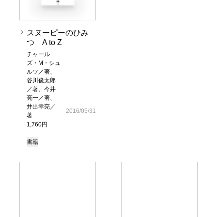
スヌーピーのひみ
つ A to Z
チャール
ズ・M・シュ
ルツ／著、
谷川俊太郎
／著、今井
亮一／著、
井出幸亮／
2016/05/31
著
1,760円
書籍