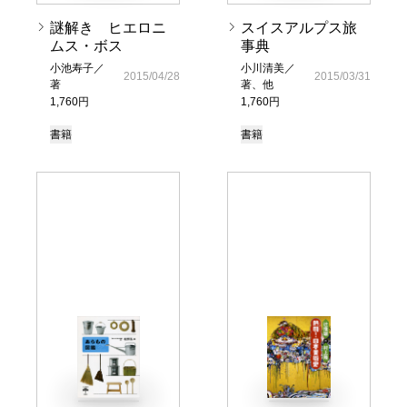
謎解き ヒエロニ
スイスアルプス旅
ムス・ボス
事典
小池寿子／
小川清美／
2015/04/28
2015/03/31
著
著、他
1,760円
1,760円
書籍
書籍