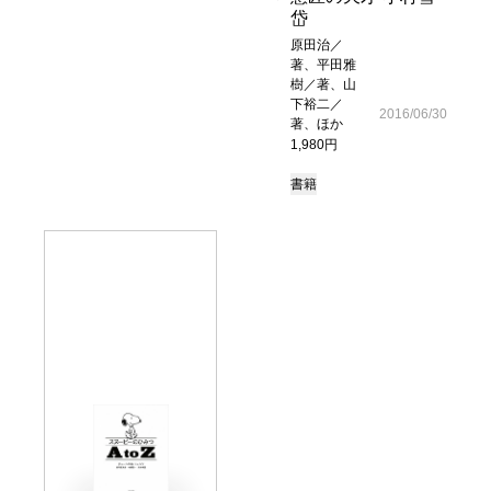
岱
原田治／
著、平田雅
樹／著、山
下裕二／
2016/06/30
著、ほか
1,980円
書籍