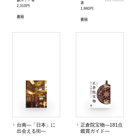
著
2,310円
1,980円
書籍
書籍
台南―「日本」に
正倉院宝物―181点
出会える街―
鑑賞ガイド―