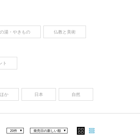
の湯・やきもの
仏教と美術
ント
ほか
日本
自然
20件
発売日の新しい順