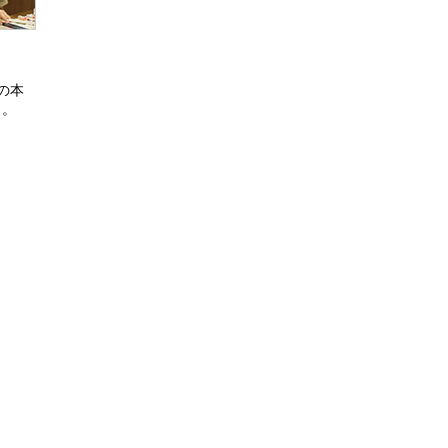
の本
ら。