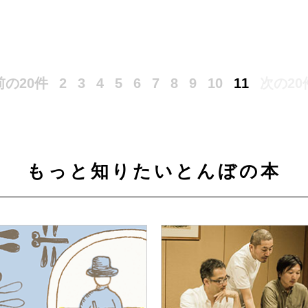
前の20件
2
3
4
5
6
7
8
9
10
11
次の20
もっと知りたいとんぼの本