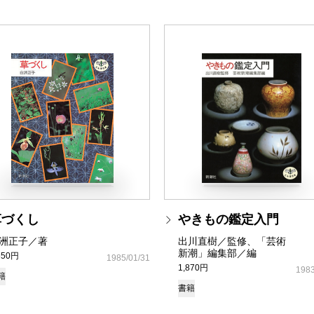
草づくし
やきもの鑑定入門
洲正子／著
出川直樹／監修、「芸術
新潮」編集部／編
650円
1985/01/31
1,870円
1983
籍
書籍