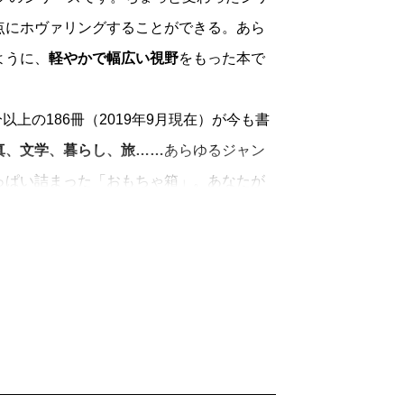
点にホヴァリングすることができる。あら
ように、
軽やかで幅広い視野
をもった本で
上の186冊（2019年9月現在）が今も書
真、文学、暮らし、旅……
あらゆるジャン
っぱい詰まった「おもちゃ箱」。あなたが
手にとってみてください。
「読むよろこび」
を一冊に凝縮して、時代
きます。