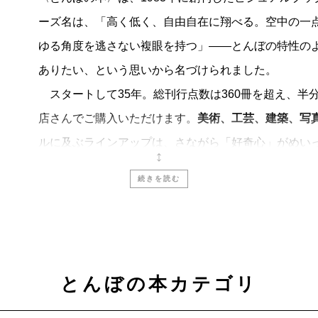
ーズ名は、「高く低く、自由自在に翔べる。空中の一
ゆる角度を逃さない複眼を持つ」――とんぼの特性の
ありたい、という思いから名づけられました。
スタートして35年。総刊行点数は360冊を超え、半分以
店さんでご購入いただけます。
美術、工芸、建築、写
ルに及ぶラインアップは、さながら「好奇心」がめい
そのとき知りたい・見たい・読みたいものを、気軽に
続きを読む
これからも
〈とんぼの本〉
は、
「見るたのしみ」
と
に流されず、時を超えて楽しめる入門書をめざしてい
とんぼの本カテゴリ