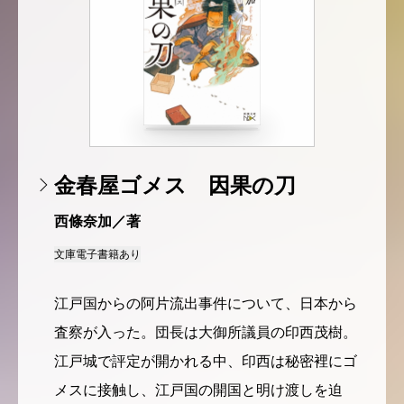
金春屋ゴメス 因果の刀
西條奈加／著
文庫
電子書籍あり
江戸国からの阿片流出事件について、日本から
査察が入った。団長は大御所議員の印西茂樹。
江戸城で評定が開かれる中、印西は秘密裡にゴ
メスに接触し、江戸国の開国と明け渡しを迫