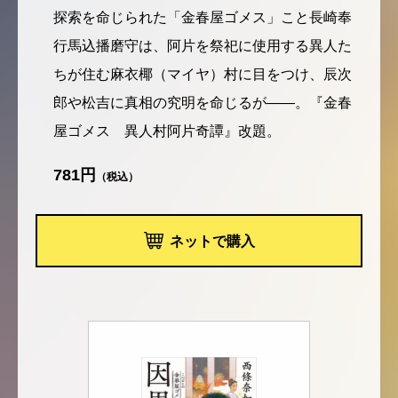
探索を命じられた「金春屋ゴメス」こと長崎奉
行馬込播磨守は、阿片を祭祀に使用する異人た
ちが住む麻衣椰（マイヤ）村に目をつけ、辰次
郎や松吉に真相の究明を命じるが――。『金春
屋ゴメス 異人村阿片奇譚』改題。
781円
（税込）
ネットで購入