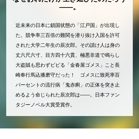
――。
近未来の日本に鎖国状態の「江戸国」が出現し
た。競争率三百倍の難関を潜り抜け入国を許可
された大学二年生の辰次郎。その請け人は身の
丈六尺六寸、目方四十六貫、極悪非道で鳴らし
大盗賊も思わずビビる「金春屋ゴメス」こと長
崎奉行馬込播磨守だった！ ゴメスに致死率百
パーセントの流行病「鬼赤痢」の正体を突き止
めるよう命じられた辰次郎は――。日本ファン
タジーノベル大賞受賞作。