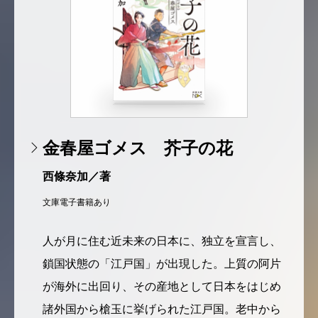
金春屋ゴメス 芥子の花
西條奈加／著
文庫
電子書籍あり
人が月に住む近未来の日本に、独立を宣言し、
鎖国状態の「江戸国」が出現した。上質の阿片
が海外に出回り、その産地として日本をはじめ
諸外国から槍玉に挙げられた江戸国。老中から