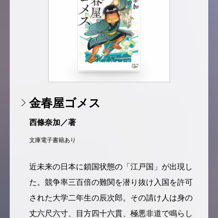
金春屋ゴメス
西條奈加／著
文庫
電子書籍あり
近未来の日本に鎖国状態の「江戸国」が出現し
た。競争率三百倍の難関を潜り抜け入国を許可
された大学二年生の辰次郎。その請け人は身の
丈六尺六寸、目方四十六貫、極悪非道で鳴らし