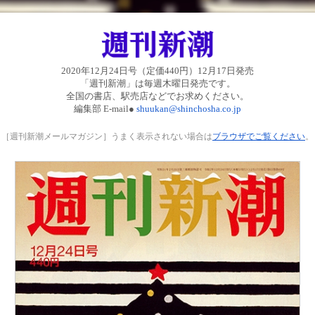
2020年12月24日号（定価440円）12月17日発売
「週刊新潮」は毎週木曜日発売です。
全国の書店、駅売店などでお求めください。
編集部 E-mail●
shuukan@shinchosha.co.jp
［週刊新潮メールマガジン］
うまく表示されない場合は
ブラウザでご覧ください
。