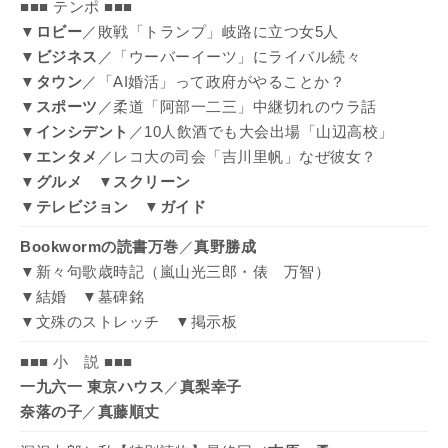
■■■ テンポ ■■■
▼
ロビー
／敗戦「トランプ」岐路に立つ女5人
▼
ビジネス
／「ウーバーイーツ」にライバル続々
▼
タウン
／「AI婚活」って政府がやることか？
▼
スポーツ
／柔道「阿部一二三」中継切れのウラ話
▼
インシデント
／10人飲酒でも大会出場「山辺高校」
▼
エンタメ
／レコ大の司会「吉川里帆」なぜ彼女？
▼
グルメ
▼
スクリーン
▼
テレビジョン
▼
ガイド
Bookwormの読書万巻
／
真野勝成
▼新々句歌歳時記（嵐山光三郎・俵 万智）
▼結婚 ▼墓碑銘
▼文殊のストレッチ ▼掲示板
■■■ 小 説 ■■■
一九六一 東京ハウス
／
真梨幸子
奈落の子
／
真藤順丈