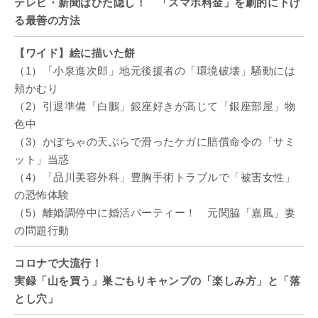
テレビ・新聞はひた隠し！ 「スマホ料金」を劇的に下げ
る最善の方法
【ワイド】絵に描いた餅
（1）「小泉進次郎」地元後援者の「環境破壊」騒動には
頬かむり
（2）引退準備「白鵬」銀座好きが高じて「銀座部屋」物
色中
（3）かぼちゃの天ぷらで滑ったケガに賠償命令の「サミ
ット」当惑
（4）「品川美容外科」豊胸手術トラブルで「被害女性」
の恐怖体験
（5）離婚調停中に婚活パーティー！ 元関脇「嘉風」妻
の問題行動
コロナで大流行！
実録「山を買う」巣ごもりキャンプの「楽しみ方」と「落
とし穴」