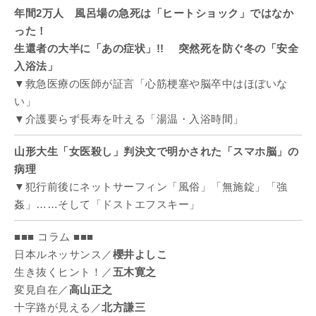
年間2万人 風呂場の急死は「ヒートショック」ではなか
った！
生還者の大半に「あの症状」!! 突然死を防ぐ冬の「安全
入浴法」
▼救急医療の医師が証言「心筋梗塞や脳卒中はほぼいな
い」
▼介護要らず長寿を叶える「湯温・入浴時間」
山形大生「女医殺し」判決文で明かされた「スマホ脳」の
病理
▼犯行前後にネットサーフィン「風俗」「無施錠」「強
姦」……そして「ドストエフスキー」
■■■ コラム ■■■
日本ルネッサンス／
櫻井よしこ
生き抜くヒント！／
五木寛之
変見自在／
高山正之
十字路が見える／
北方謙三