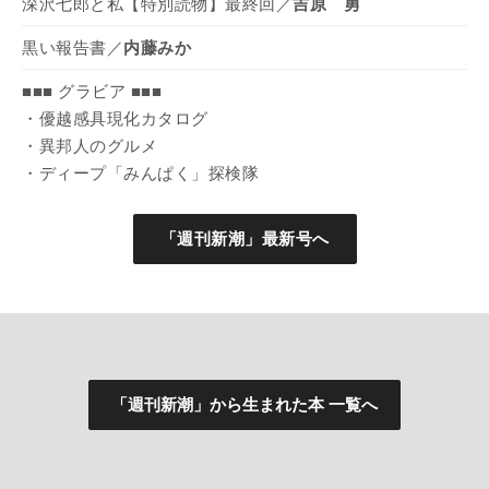
深沢七郎と私【特別読物】最終回／
吉原 勇
黒い報告書／
内藤みか
■■■ グラビア ■■■
・優越感具現化カタログ
・異邦人のグルメ
・ディープ「みんぱく」探検隊
「週刊新潮」最新号へ
「週刊新潮」から生まれた本 一覧へ