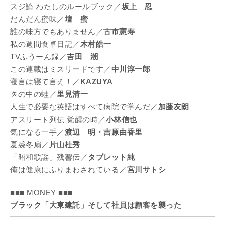
スジ論 わたしのルールブック／
坂上 忍
だんだん蜜味／
壇 蜜
誰の味方でもありません／
古市憲寿
私の週間食卓日記／
木村皓一
TVふうーん録／
吉田 潮
この連載はミスリードです／
中川淳一郎
寝言は寝て言え！／
KAZUYA
医の中の蛙／
里見清一
人生で必要な英語はすべて病院で学んだ／
加藤友朗
アスリート列伝 覚醒の時／
小林信也
気になる一手／
渡辺 明・吉原由香里
夏裘冬扇／
片山杜秀
「昭和歌謡」残響伝／
タブレット純
俺は健康にふりまわされている／
宮川サトシ
■■■ MONEY ■■■
ブラック「大東建託」そして社員は顧客を襲った