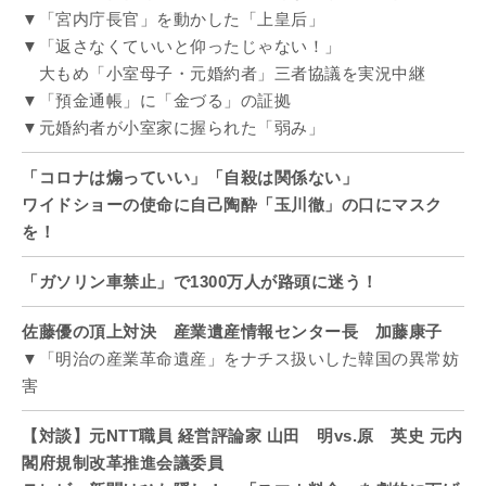
▼「宮内庁長官」を動かした「上皇后」
▼「返さなくていいと仰ったじゃない！」
大もめ「小室母子・元婚約者」三者協議を実況中継
▼「預金通帳」に「金づる」の証拠
▼元婚約者が小室家に握られた「弱み」
「コロナは煽っていい」「自殺は関係ない」
ワイドショーの使命に自己陶酔「玉川徹」の口にマスク
を！
「ガソリン車禁止」で1300万人が路頭に迷う！
佐藤優の頂上対決 産業遺産情報センター長 加藤康子
▼「明治の産業革命遺産」をナチス扱いした韓国の異常妨
害
【対談】元NTT職員 経営評論家 山田 明vs.原 英史 元内
閣府規制改革推進会議委員