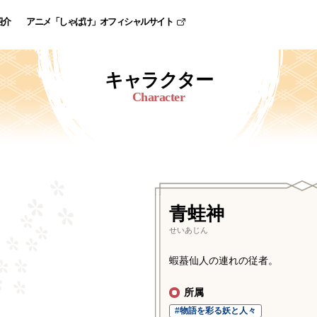
紹介
アニメ「しゃばけ」オフィシャルサイト
キ
ャ
ラ
ク
タ
ー
Character
青蛙神
せいあじん
蝦蟇仙人の連れの従者。
所属
#物語を彩る妖と人々