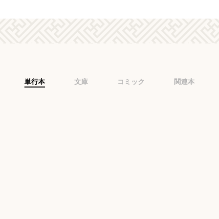
単行本
文庫
コミック
関連本