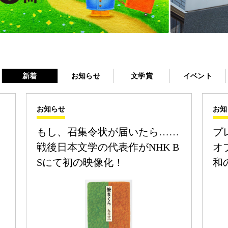
新着
お知らせ
文学賞
イベント
お知らせ
お知
もし、召集令状が届いたら……
プ
戦後日本文学の代表作がNHK B
オ
Sにて初の映像化！
和
チ