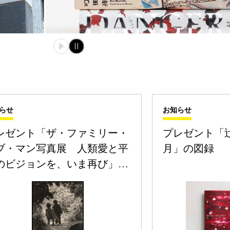
らせ
お知らせ
レゼント「ザ・ファミリー・
プレゼント「
ブ・マン写真展 人類愛と平
月」の図録
のビジョンを、いま再び」の
ケット（東京）