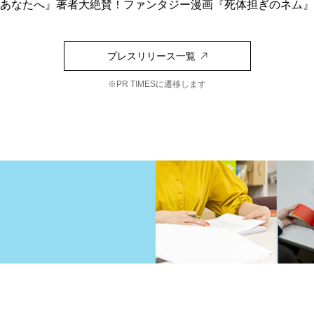
あなたへ』著者大絶賛！ファンタジー漫画『死体担ぎのネム』第3
プレスリリース一覧
※PR TIMESに遷移します