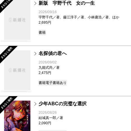
まもなく発売
新版 宇野千代 女の一生
2026/09/16
宇野千代／著、藤江淳子／著、小林庸浩／著、ほか
2,695円
書籍
まもなく発売
名探偵の君へ
2026/09/02
九能式尚／著
2,475円
書籍
電子書籍あり
まもなく発売
少年ABCの完璧な選択
2026/08/26
結城真一郎／著
2,090円