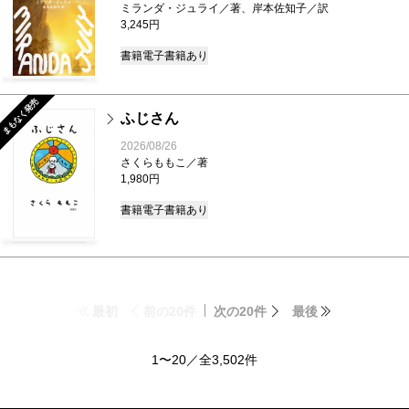
ミランダ・ジュライ／著、岸本佐知子／訳
3,245円
書籍
電子書籍あり
まもなく発売
ふじさん
2026/08/26
さくらももこ／著
1,980円
書籍
電子書籍あり
最初
前の20件
次の20件
最後
1〜20／全3,502件