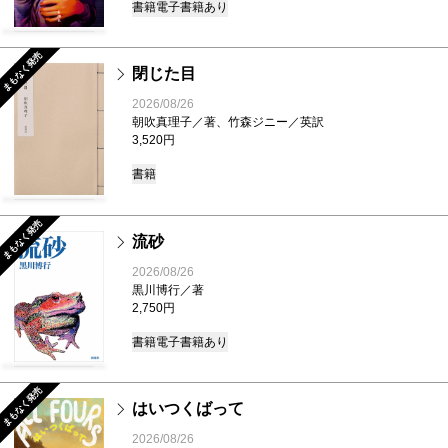
書籍
電子書籍あり
まもなく発売
閉じた目
2026/08/26
朝吹真理子／著、竹森ジニー／英訳
3,520円
書籍
まもなく発売
流砂
2026/08/26
黒川博行／著
2,750円
書籍
電子書籍あり
まもなく発売
はいつくばって
2026/08/26