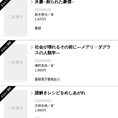
まもなく発売
弁慶─創られた豪傑─
2026/09/28
藪本勝治／著
1,925円
書籍
まもなく発売
社会が壊れるその前に―メアリ・ダグラ
スの人類学―
2026/09/28
磯野真穂／著
1,980円
書籍
電子書籍あり
まもなく発売
謎解きレシピをめしあがれ
2026/09/16
京橋史織／著
1,980円