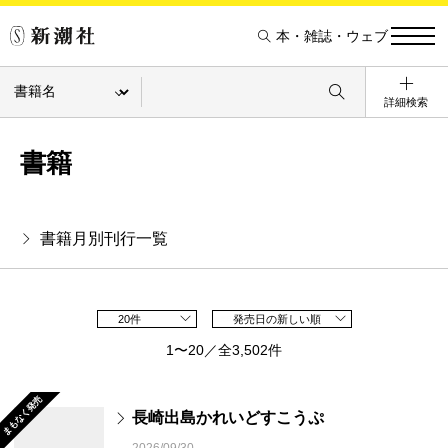
本・雑誌・ウェブ
詳細検索
書籍
書籍月別刊行一覧
20件
発売日の新しい順
1〜20／全3,502件
まもなく発売
長崎出島かれいどすこうぷ