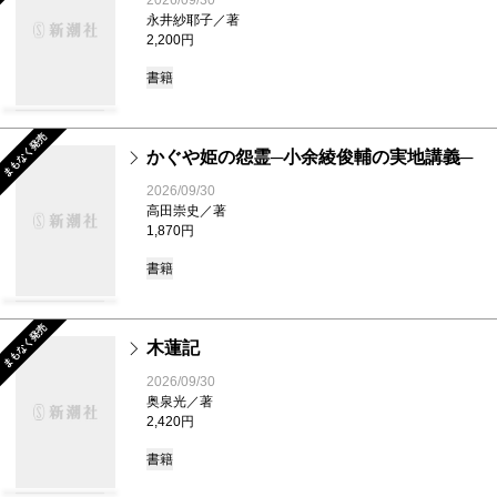
2026/09/30
永井紗耶子／著
2,200円
書籍
まもなく発売
かぐや姫の怨霊─小余綾俊輔の実地講義─
2026/09/30
高田崇史／著
1,870円
書籍
まもなく発売
木蓮記
2026/09/30
奥泉光／著
2,420円
書籍