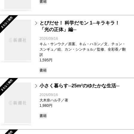
書籍
まもなく発売
とびだせ！ 科学だモン 1─キラキラ！
「光の正体」編─
2026/09/16
キム・サンウク／原案、キム・ハヨン／文、チョン・
スンギュ／絵、カン・シンチョル／監修、全彩香／翻
訳
1,595円
書籍
まもなく発売
小さく暮らす─25m²のゆたかな生活─
2026/09/16
大木奈ハル子／著
1,980円
書籍