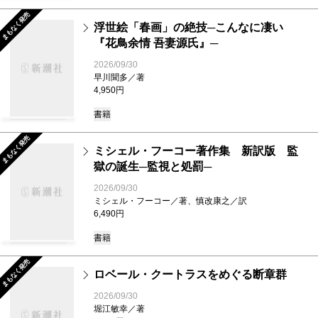
まもなく発売
浮世絵「春画」の絶技─こんなに凄い
『花鳥余情 吾妻源氏』─
2026/09/30
早川聞多／著
4,950円
書籍
まもなく発売
ミシェル・フーコー著作集 新訳版 監
獄の誕生─監視と処罰─
2026/09/30
ミシェル・フーコー／著、慎改康之／訳
6,490円
書籍
まもなく発売
ロベール・クートラスをめぐる断章群
2026/09/30
堀江敏幸／著