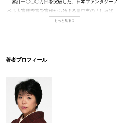
累計一〇〇〇万部を突破した、日本ファンタジーノ
ベル大賞優秀賞受賞作から始まる畠中恵の「しゃば
け」シリーズが二五周年を迎えた。最新刊となる第二
もっと見る
五作『おにがわらう』は、人と妖が共存して会話する
にぎやかさはもちろん健在ながら、人のみならず妖も
持っているしゃばけ（娑婆気＝俗世間における、名
誉・利得などのさまざまな欲望にとらわれる心）を見
著者プロフィール
つめる視線が、過去作よりも濃ゆくなっている。夏の
読書で、内側からひんやりしたい人には特におすすめ
だ。この巻から読んでも問題なく楽しめる。
一話完結型の物語が、全五話収録されている。第一
話「てあそび」の書き出しの一文は、〈気がつくと江
戸で、とんでもない異変が続いていると、噂が走って
いた〉。