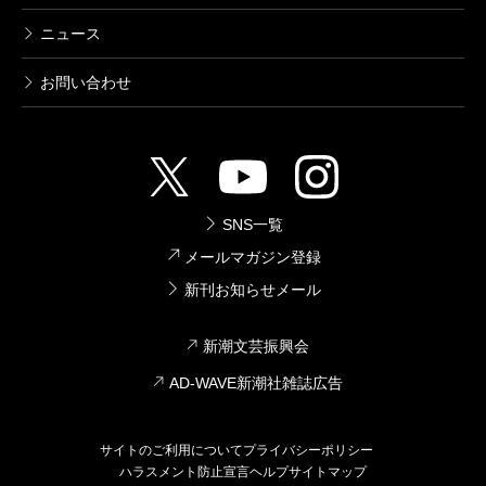
2009/07/31
畠中恵／著
ニュース
1,540円
お問い合わせ
いっちばん
2008/07/31
畠中恵／著
1,540円
SNS一覧
ちんぷんかん
メールマガジン登録
2007/06/22
新刊お知らせメール
畠中恵／著
1,540円
新潮文芸振興会
AD-WAVE新潮社雑誌広告
みぃつけた
2006/11/30
畠中恵／文、柴田ゆう／絵
サイトのご利用について
プライバシーポリシー
1,026円
ハラスメント防止宣言
ヘルプ
サイトマップ