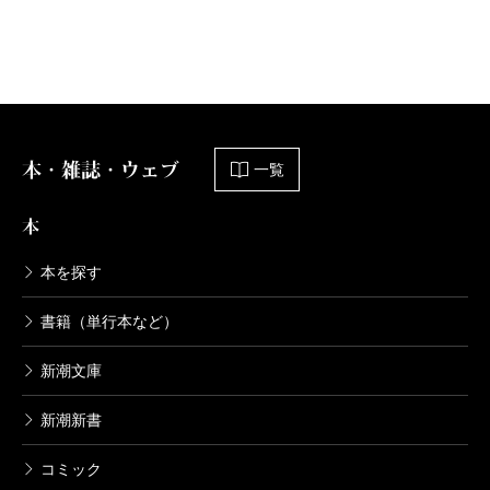
1,540円
と言い出して、てんやわんやの大騒動が始まる。第四
話「なんでどうして」ではある丸薬の所有権を巡って
とるとだす 限定版
妖たちのトーナメント戦が勃発し、最終第五話「ばけ
2017/07/21
ねこ」は再びミステリーに変貌、殿様の毒殺未遂事件
畠中恵／著
2,420円
を巡る謎と意外な真相が紡がれた。
本・雑誌・ウェブ
一覧
幼少期から病弱で死を意識しながら生きてきた一太
とるとだす
郎の中には、一度きりのこの人生をどう使うべきか、
本
2017/07/21
という問いが宿っているように感じられる。一太郎に
畠中恵／著
本を探す
1,540円
とって妖たちは、その問いの答えを導くための助手で
あり助言者でもあるのだ。その感触もまた、本巻には
書籍（単行本など）
おおあたり 記念版
色濃く出ていた。また、本巻には、シリーズの今後が
新潮文庫
2016/07/22
気になって仕方なくなる趣向も凝らされている。最終
畠中恵／著
2,750円
新潮新書
第五話で、妖の特殊能力により一太郎の未来の姿が垣
間見えることとなるのだ。その姿をここで明かすのは
コミック
おおあたり