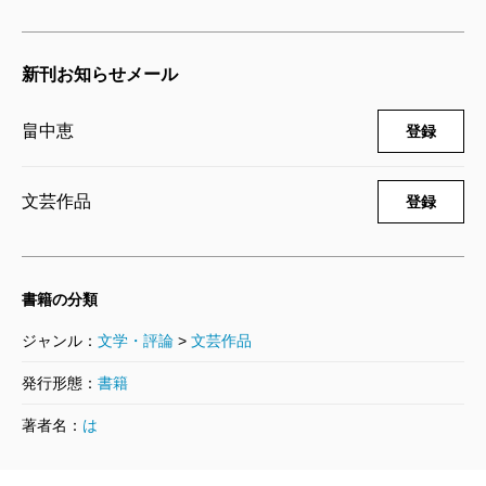
て、不老不死はいいことなのか？ 見た目は人間そっ
もういちど
2021/07/19
くりでありながら、人間とは異なる価値観を持つ妖の
畠中恵／著
新刊お知らせメール
証言が加わることで、議論が深みを帯びていく。安楽
1,540円
椅子探偵としての一太郎にとって、妖は依頼人であり
畠中恵
登録
助手だ。と同時に、人間からはなかなか出てこない意
いちねんかん
2020/07/17
外な視点から、人間や世界の真理を探るヒントを与え
畠中恵／著
文芸作品
登録
てくれる助言者でもある。本シリーズの特色である、
1,540円
一太郎と妖たちの会話の賑やかさは、読んで楽しいだ
けでなく、意義がある。
てんげんつう
書籍の分類
2019/07/18
表題作に当たる第三話「おにがわらう」は、妖サイ
畠中恵／著
ジャンル：
文学・評論
>
文芸作品
1,540円
ドの欲を綴ったお話だ。湯島天神の境内で歌舞伎の興
発行形態：
書籍
行をする「宮地芝居」で、鬼役の蒼鬼が人気を博して
むすびつき
いた。実は蒼鬼は、本物の鬼。その人気と名声を聞き
著者名：
は
2018/07/20
つけた他の鬼たちが、自分たちも人間界で暮らしたい
畠中恵／著