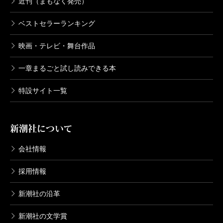
近刊（まもなく発売）
ベストセラーランキング
ひなこまち
2012/06/29
映画・テレビ・舞台作品
畠中恵／著
1,540円
一章まるごと試し読みできる本
やなりいなり
特設サイト一覧
2011/07/29
畠中恵／著
1,540円
新潮社について
会社情報
ゆんでめて
2010/07/30
採用情報
畠中恵／著
1,540円
新潮社の沿革
ころころろ
新潮社の文学賞