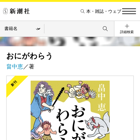
本・雑誌・ウェブ
詳細検索
おにがわらう
畠中恵
／著
新刊