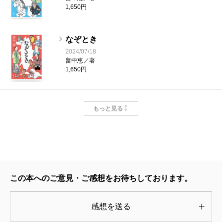
「みょうやく」の冒頭で提示されているのは、状況設
1,650円
定だ。ある日、熊吉という男が「天台烏薬」なる不老
不死の薬を持って現れた。薬種問屋として江戸で一番
なぞとき
の信用がある長崎屋で売ってくれないか、と言うの
2024/07/18
畠中恵／著
だ。人間と妖が共存する世界だからこそ、押されるこ
1,650円
ととなった太鼓判がこのお話のキーだ。その薬は、手
代の仁吉（正体は、万物を知るといわれている妖・白
いつまで
もっと見る
沢）によれば、どうやら本物なのだ。そんな薬が売り
2023/07/20
畠中恵／著
出されたら、江戸の世が大きく変わってしまうのでは
1,595円
という理由から、一太郎は販売を断る。だが、なんと
競合店で売り出されてしまい……。
こいごころ
不老不死の薬が、二百両を出せば買えるとしたらど
2022/07/21
この本へのご意見・ご感想をお待ちしております。
畠中恵／著
うするか。この特殊な状況設定が、普段は奥深くに眠
1,540円
感想を送る
らせている人間の欲を炙り出し、狂わせる。果たし