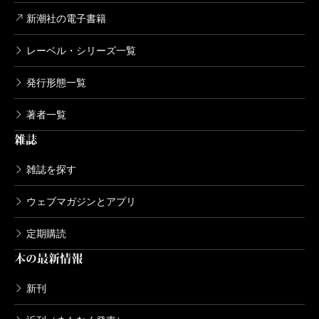
ネタバレに過ぎるが……期待が膨らむものであった、
2016/07/22
新潮社の電子書籍
とだけは記しておきたい。
畠中恵／著
1,540円
レーベル・シリーズ一覧
（よしだ・だいすけ 書評家）
発行形態一覧
なりたい
波 2026年8月号より
2015/07/22
著者一覧
畠中恵／著
単行本刊行時掲載
1,540円
雑誌
雑誌を探す
すえずえ
2014/07/31
ウェブマガジンとアプリ
畠中恵／著
1,540円
定期購読
本の最新情報
たぶんねこ
2013/07/22
新刊
畠中恵／著
1,540円