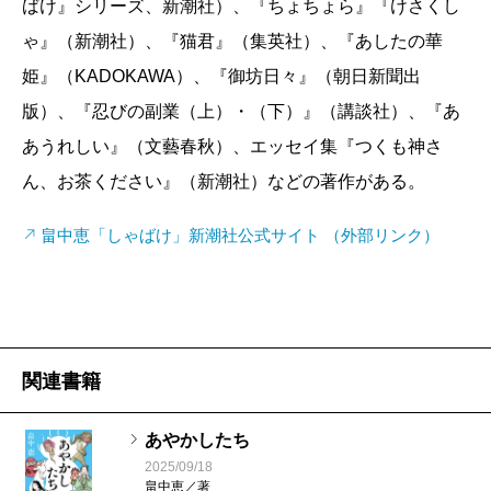
ばけ』シリーズ、新潮社）、『ちょちょら』『けさくし
なぜ今、江戸で狐の悪い噂が巻き起こっているの
ゃ』（新潮社）、『猫君』（集英社）、『あしたの華
か？ 冒頭で解くべき謎が明示され、さあこれから一
姫』（KADOKAWA）、『御坊日々』（朝日新聞出
緒に掘り下げていきましょう、とミステリーのスイッ
版）、『忍びの副業（上）・（下）』（講談社）、『あ
チが入る瞬間が心地いい。病弱ゆえに安楽椅子探偵と
あうれしい』（文藝春秋）、エッセイ集『つくも神さ
ならざるを得ない一太郎は、動けない自分の代わり
ん、お茶ください』（新潮社）などの著作がある。
に、妖たちに調査を依頼する。人間や妖の知り合いに
も文を出したところ、狐に関して語りたいことがあ
畠中恵「しゃばけ」新潮社公式サイト （外部リンク）
る、と長崎屋へ参上する者らが次々やって来て……。
そこから始まるのは、狐を巡る想像力の見本市だ。確
かに日本人は狐が好きだなぁと思いながら読み進めて
いたら、集まった数多くの情報の中から重要なものを
関連書籍
見抜く（例えば、狐の噂は江戸のどのエリアで語られ
ているか？）、一太郎の手腕が頼もしい。
あやかしたち
冒頭に謎が明示される第一話とは異なり、第二話
2025/09/18
畠中恵／著