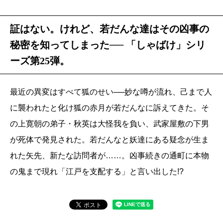
証はない。けれど、若だんな達はその凶事の
秘密を知ってしまった── 「しゃばけ」シリ
ーズ第25弾。
最近の異変はすべて狐のせい──妙な噂が流れ、己まで人
に襲われたと化け狐の赤月が若だんなに訴えてきた。そ
の上寛朝の弟子・秋英は大怪我を負い、武家屋敷の下男
が死体で発見された。若だんなと妖達にある疑念が生ま
れた矢先、新たな訪問者が……。凶事続きの通町に本物
の鬼まで現れ「江戸を支配する」と言い出した!?