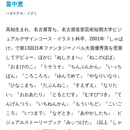
病弱でいつもながらに病床に臥せっている若だんな
畠中恵
の一太郎は、長崎屋に居候している、屛風のぞきや小
ハタケナカ・メグミ
鬼たちが持ってくる噂話に耳を澄ませている。そこへ
高知生まれ、名古屋育ち。名古屋造形芸術短期大学ビジ
やって来たのが、この日が初対面となる化け狐だ。
ュアルデザインコース・イラスト科卒。2001年『しゃば
「若だんな、私は赤月と申します。昨日、神田を歩い
け』で第13回日本ファンタジーノベル大賞優秀賞を受賞
ていたら、悪い狐として、人から拳固で殴られまし
してデビュー。ほかに『ぬしさまへ』『ねこのばば』
た。助けて下さい」。人間には見えない、聞こえない
『おまけのこ』『うそうそ』『ちんぷんかん』『いっち
はずの妖の存在を受け入れてくれる若だんなは、妖界
ばん』『ころころろ』『ゆんでめて』『やなりいなり』
に名を轟かす良き相談役なのだ。一連の訴えを聞いた
『ひなこまち』『たぶんねこ』『すえずえ』『なりた
屛風のぞきの抱く疑問が、このお話の核をなす。「あ
い』『おおあたり』『とるとだす』『むすびつき』『て
のさ、日の本には狐がいるもんだ。昔っから、そうだ
んげんつう』『いちねんかん』『もういちど』『こいご
よな。なのに何で今、人が狐を悪く言うんだろ？ 今
ころ』『いつまで』『なぞとき』『あやかしたち』、ビ
更、人を化かすからと、狐を殴るなんて、変だよ
ジュアルストーリーブック『みぃつけた』（以上『しゃ
な」。