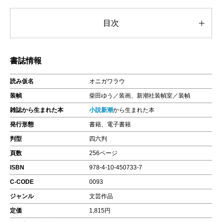
目次
書誌情報
読み仮名
オニガワラウ
装幀
柴田ゆう／装画、新潮社装幀室／装幀
雑誌から生まれた本
小説新潮
から生まれた本
発行形態
書籍、電子書籍
判型
四六判
頁数
256ページ
ISBN
978-4-10-450733-7
C-CODE
0093
ジャンル
文芸作品
定価
1,815円