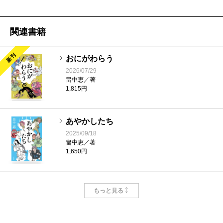
大切さをしみじみと感じさせてくれる。
今年9月に上演される『
ミュージカル「しゃばけ」弐
関連書籍
～空のビードロ・畳紙～
』でも、家族がテーマとなっ
た二つのストーリーを取り上げる。『
ぬしさまへ
』に
新刊
おにがわらう
収録されている「空のビードロ」は、一太郎の腹違い
2026/07/29
畠中恵／著
の兄・松之助が主人公。孤独で頼れる家族もなく、桶
1,815円
屋の奉公人として働いているが、長崎屋が原因で店を
辞めることになり……。シリーズの中でも人気が高
あやかしたち
く、最後の一頁に涙を禁じ得ない。もう一作は『
2025/09/18
おま
畠中恵／著
たとうがみ
けのこ
』に収録されている「
畳紙
」。紅白粉問屋のお
1,650円
雛は、漆喰の壁のように真っ白に化粧をしないと人と
接することができない。そのお雛に、ひょんなことか
なぞとき
もっと見る
つくもがみ
2024/07/18
ら
付喪神
の屏風のぞきが関わることとなるのだ
畠中恵／著
が……。これは現代にも通じる問題であり、思わずは
1,650円