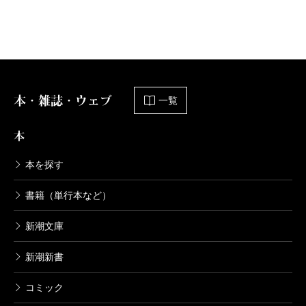
おおあたり 記念版
2016/07/22
畠中恵／著
2,750円
本・雑誌・ウェブ
一覧
おおあたり
2016/07/22
本
畠中恵／著
1,540円
本を探す
なりたい
書籍（単行本など）
2015/07/22
畠中恵／著
新潮文庫
1,540円
新潮新書
すえずえ
コミック
2014/07/31