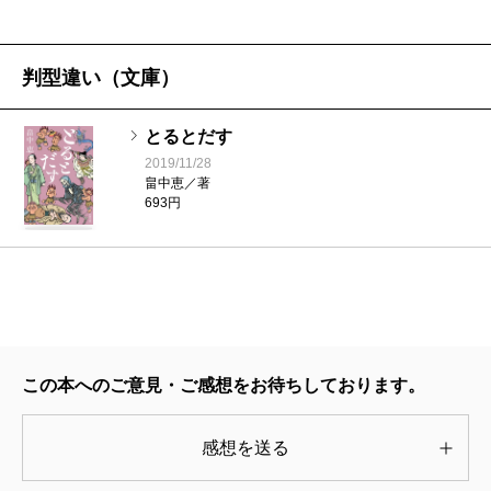
っとさせられる。そして、この二作品の冒頭部分が、
ミュージカルとの特製コラボブック『
とるとだす 限
いつまで
判型違い（文庫）
2023/07/20
定版
』に掲載されている。他にもキャストの撮り下ろ
畠中恵／著
し写真や、限定版だけの特典付チケット情報など盛り
1,595円
とるとだす
だくさんの内容となっている。
2019/11/28
畠中恵／著
最後にもうひとつ、『しゃばけ』の魅力をお伝えし
こいごころ
693円
2022/07/21
たい。じつは、
第一弾のミュージカル
を上演する前、
畠中恵／著
1,540円
新潮社の担当の方々にお会いさせていただいたのだ
が、そのときの会議室は、なんとも安心感のある空気
もういちど
だった。だが、その中にも作品を守ろうとする凜とし
2021/07/19
た強さを感じる。「あれ？ この空気はどこかで感じ
畠中恵／著
この本へのご意見・ご感想をお待ちしております。
1,540円
たことがある……」そうだ、長崎屋に似ているの
だ！ 主である一太郎や藤兵衛を信頼し、支え、盛り
感想を送る
いちねんかん
立てている。作品の一番近くにいる人たちをも、著