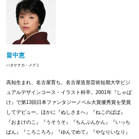
に首を突っ込んでは、妖や周りの人たちに助けられな
がら、鋭い推理で解決し、人の想いを労わり、妖を救
い、病と戦い、一歩一歩成長していく。さらなる魅力
は、世代を超えて色あせない作品だということ。ミュ
ージカルに足を運んで下さった方の中には「お母さん
の本棚に『しゃばけ』があったので読みました！」と
畠中恵
言っていた方が少なくない。短編が多く、若い人でも
ハタケナカ・メグミ
読みやすいが、油断しているとふいに真理をついてく
高知生まれ、名古屋育ち。名古屋造形芸術短期大学ビジ
る一言が待ち受けており、一気に心を鷲掴みにされ
ュアルデザインコース・イラスト科卒。2001年『しゃば
る。
日本ファンタジーノベル大賞優秀賞
だけではな
け』で第13回日本ファンタジーノベル大賞優秀賞を受賞
く、錚々たる候補作をおさえて吉川英治文庫賞を受賞
してデビュー。ほかに『ぬしさまへ』『ねこのばば』
したことでも頷けるだろう。
『おまけのこ』『うそうそ』『ちんぷんかん』『いっち
そして、最新刊の『とるとだす』では、驚くことに
ばん』『ころころろ』『ゆんでめて』『やなりいなり』
一太郎ではなく、父親の藤兵衛が突然倒れてしまう。