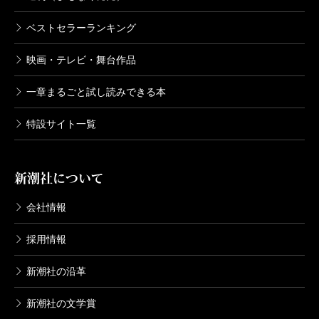
ゆんでめて
ベストセラーランキング
2010/07/30
畠中恵／著
1,540円
映画・テレビ・舞台作品
一章まるごと試し読みできる本
ころころろ
2009/07/31
特設サイト一覧
畠中恵／著
1,540円
新潮社について
いっちばん
会社情報
2008/07/31
畠中恵／著
1,540円
採用情報
新潮社の沿革
ちんぷんかん
2007/06/22
新潮社の文学賞
畠中恵／著