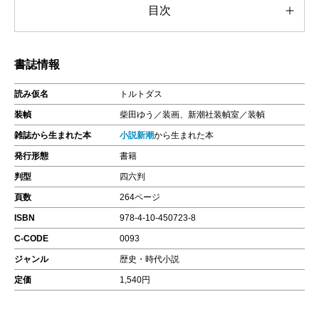
目次
書誌情報
読み仮名
トルトダス
装幀
柴田ゆう／装画、新潮社装幀室／装幀
雑誌から生まれた本
小説新潮
から生まれた本
発行形態
書籍
判型
四六判
頁数
264ページ
ISBN
978-4-10-450723-8
C-CODE
0093
ジャンル
歴史・時代小説
定価
1,540円