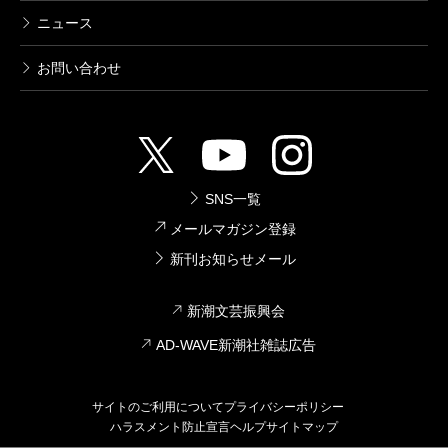
1,540円
ニュース
お問い合わせ
みぃつけた
2006/11/30
畠中恵／文、柴田ゆう／絵
1,026円
SNS一覧
うそうそ
2006/05/31
メールマガジン登録
畠中恵／著
新刊お知らせメール
1,540円
新潮文芸振興会
おまけのこ
AD-WAVE新潮社雑誌広告
2005/08/20
畠中恵／著
1,430円
サイトのご利用について
プライバシーポリシー
ハラスメント防止宣言
ヘルプ
サイトマップ