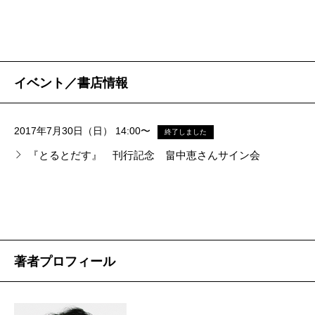
時は江戸時代。一太郎は毎日贅を尽くした生活を送
り、両親や二人の手代たちに大層甘やかされて育って
いる。この手代というのは、じつは白沢と犬神という
あやかし
妖力の強い
妖
だ。なんと祖母は齢三千年の大妖であ
イベント／書店情報
り、一太郎はいわゆる妖と人間のクォーターというこ
とになる。だから、寝起きしている離れには自然と
2017年7月30日（日） 14:00〜
終了しました
様々な妖たちが集まって来る。一太郎には道楽息子に
『とるとだす』 刊行記念 畠中恵さんサイン会
なる条件がたんと揃っているのだが、彼はべらぼうに
体が弱いのだ。うっかり三途の川を渡りかねない彼
を、読者はハラハラしながらも応援してしまう。だ
が、妖の血が流れているということもあり、一太郎は
とにかく奇妙な事件に巻き込まれる。なにより愛され
著者プロフィール
ることに甘んじていないため、せっせと布団を抜け出
しては自ら事件に関わり、並み外れたやさしさで騒動