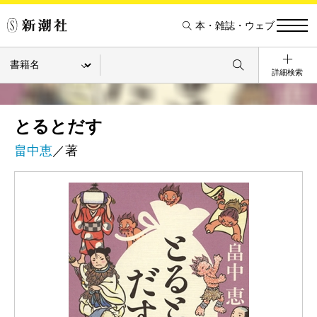
本・雑誌・ウェブ
詳細検索
とるとだす
畠中恵
／著