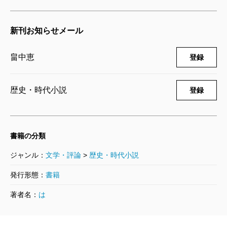
2020/07/17
者・畠中恵さんは魅了しているのではないだろうかと
畠中恵／著
1,540円
思う。だからこそ、『しゃばけ』を取り巻く独特の“温
新刊お知らせメール
度”がここにある。風邪を引いたときの部屋のような、
てんげんつう
あたたかくほっこりと、少し湿度の高いあの温度。本
畠中恵
登録
2019/07/18
を開いた読者たちの傷をいつの間にか癒してしまうそ
畠中恵／著
1,540円
の温度で、今後もこのシリーズは続いていくのだろ
歴史・時代小説
登録
う。それこそが“愛される宿命”なのだ。
むすびつき
2018/07/20
書籍の分類
畠中恵／著
（かぐらざわ・ことら 脚本家）
1,540円
ジャンル：
文学・評論
>
歴史・時代小説
波 2017年8月号より
単行本刊行時掲載
発行形態：
書籍
とるとだす 限定版
2017/07/21
著者名：
は
畠中恵／著
2,420円