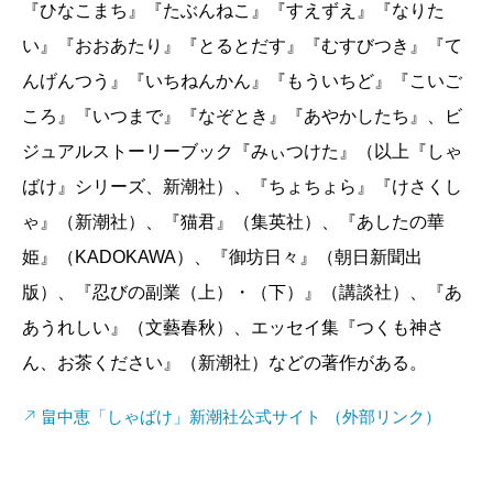
『ひなこまち』『たぶんねこ』『すえずえ』『なりた
これまで病気ひとつしたことがない藤兵衛が倒れた理
い』『おおあたり』『とるとだす』『むすびつき』『て
由が……これがまた何とも切ない。第一話「とるとだ
んげんつう』『いちねんかん』『もういちど』『こいご
す」は、広徳寺に薬種屋の主人たちが集められたとこ
ころ』『いつまで』『なぞとき』『あやかしたち』、ビ
ろから始まる。その会合の最中に、藤兵衛が倒れるの
ジュアルストーリーブック『みぃつけた』（以上『しゃ
だ。続く「しんのいみ」では、一太郎は不思議な世界
ばけ』シリーズ、新潮社）、『ちょちょら』『けさくし
へと紛れ込む。さらに「ばけねこつき」では、奇妙な
ゃ』（新潮社）、『猫君』（集英社）、『あしたの華
縁談話を持ちかけられ、一太郎の心を翻弄する。これ
姫』（KADOKAWA）、『御坊日々』（朝日新聞出
でもかとたたみ掛けられた上、読者は「長崎屋の主が
版）、『忍びの副業（上）・（下）』（講談社）、『あ
死んだ」というタイトルを目にすることとなる。長崎
あうれしい』（文藝春秋）、エッセイ集『つくも神さ
屋に恨みを持って死んだ“狂骨”という骸骨の亡霊のよう
ん、お茶ください』（新潮社）などの著作がある。
な者が現れ、次々と人を襲い……。最後の「ふろうふ
し」には、誰もが知っている意外な人たちが登場して
畠中恵「しゃばけ」新潮社公式サイト （外部リンク）
いるのも物語に厚みを与えている。今作は大店の若だ
んなとしても一段成長する展開となっており、家族の