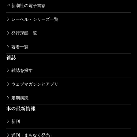
畠中恵／著
新潮社の電子書籍
1,540円
レーベル・シリーズ一覧
たぶんねこ
発行形態一覧
2013/07/22
畠中恵／著
1,540円
著者一覧
雑誌
ひなこまち
雑誌を探す
2012/06/29
畠中恵／著
ウェブマガジンとアプリ
1,540円
定期購読
やなりいなり
本の最新情報
2011/07/29
畠中恵／著
新刊
1,540円
近刊（まもなく発売）