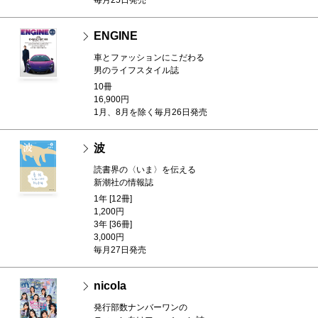
毎月25日発売
ENGINE
車とファッションにこだわる
男のライフスタイル誌
10冊
16,900円
1月、8月を除く毎月26日発売
波
読書界の〈いま〉を伝える
新潮社の情報誌
1年 [12冊]
1,200円
3年 [36冊]
3,000円
毎月27日発売
nicola
発行部数ナンバーワンの