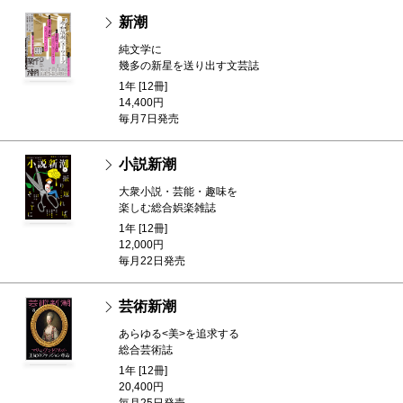
新潮
純文学に
幾多の新星を送り出す文芸誌
1年 [12冊]
14,400円
毎月7日発売
小説新潮
大衆小説・芸能・趣味を
楽しむ総合娯楽雑誌
1年 [12冊]
12,000円
毎月22日発売
芸術新潮
あらゆる<美>を追求する
総合芸術誌
1年 [12冊]
20,400円