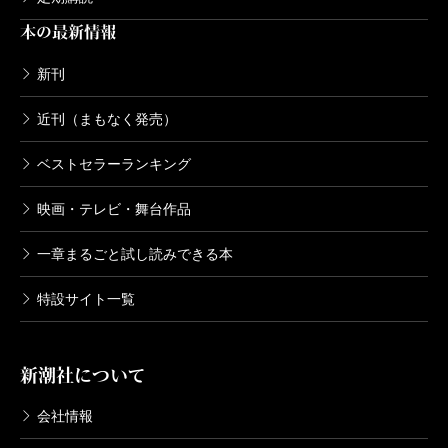
やなりいなり
本の最新情報
2011/07/29
畠中恵／著
新刊
1,540円
近刊（まもなく発売）
ゆんでめて
ベストセラーランキング
2010/07/30
畠中恵／著
1,540円
映画・テレビ・舞台作品
一章まるごと試し読みできる本
ころころろ
2009/07/31
特設サイト一覧
畠中恵／著
1,540円
新潮社について
いっちばん
会社情報
2008/07/31
畠中恵／著