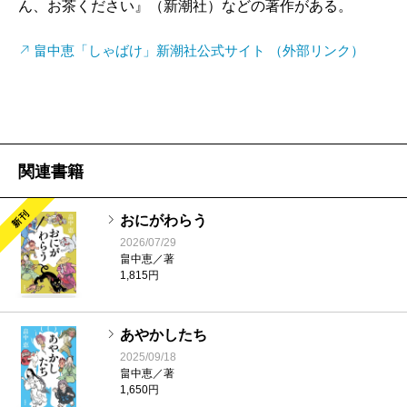
ん、お茶ください』（新潮社）などの著作がある。
畠中恵「しゃばけ」新潮社公式サイト （外部リンク）
関連書籍
新刊
おにがわらう
2026/07/29
畠中恵／著
1,815円
あやかしたち
2025/09/18
畠中恵／著
1,650円