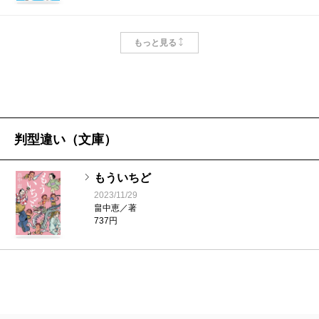
なぞとき
もっと見る
2024/07/18
畠中恵／著
1,650円
いつまで
判型違い（文庫）
2023/07/20
畠中恵／著
1,595円
もういちど
2023/11/29
畠中恵／著
こいごころ
737円
2022/07/21
畠中恵／著
1,540円
いちねんかん