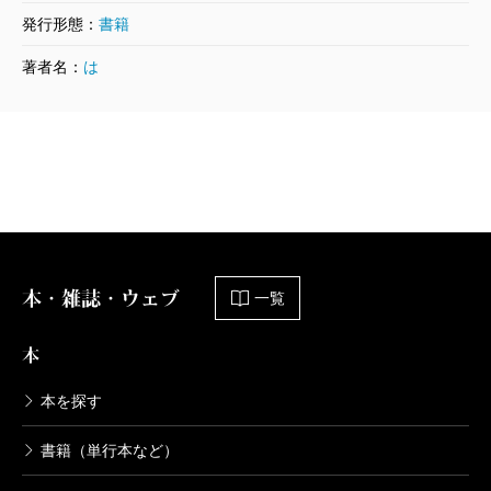
発行形態：
書籍
とるとだす
2017/07/21
著者名：
は
畠中恵／著
1,540円
おおあたり 記念版
2016/07/22
畠中恵／著
2,750円
本・雑誌・ウェブ
一覧
おおあたり
2016/07/22
本
畠中恵／著
1,540円
本を探す
なりたい
書籍（単行本など）
2015/07/22