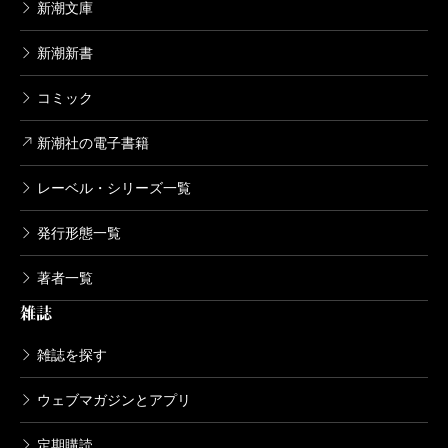
畠中恵／著
新潮文庫
1,540円
新潮新書
すえずえ
コミック
2014/07/31
畠中恵／著
新潮社の電子書籍
1,540円
レーベル・シリーズ一覧
たぶんねこ
発行形態一覧
2013/07/22
畠中恵／著
1,540円
著者一覧
雑誌
ひなこまち
雑誌を探す
2012/06/29
畠中恵／著
ウェブマガジンとアプリ
1,540円
定期購読