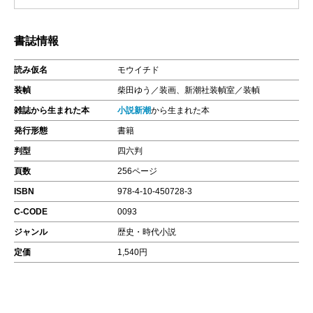
書誌情報
読み仮名
モウイチド
装幀
柴田ゆう／装画、新潮社装幀室／装幀
雑誌から生まれた本
小説新潮
から生まれた本
発行形態
書籍
判型
四六判
頁数
256ページ
ISBN
978-4-10-450728-3
C-CODE
0093
ジャンル
歴史・時代小説
定価
1,540円