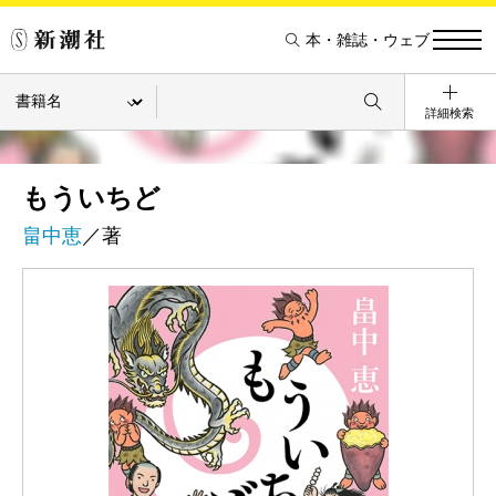
本・雑誌・ウェブ
詳細検索
もういちど
畠中恵
／著