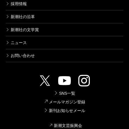
1,540円
採用情報
新潮社の沿革
ちんぷんかん
2007/06/22
新潮社の文学賞
畠中恵／著
1,540円
ニュース
お問い合わせ
みぃつけた
2006/11/30
畠中恵／文、柴田ゆう／絵
1,026円
SNS一覧
うそうそ
2006/05/31
メールマガジン登録
畠中恵／著
新刊お知らせメール
1,540円
新潮文芸振興会