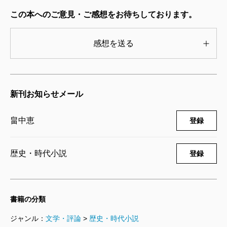
2020/07/17
畠中恵／著
この本へのご意見・ご感想をお待ちしております。
1,540円
感想を送る
てんげんつう
2019/07/18
畠中恵／著
1,540円
新刊お知らせメール
むすびつき
畠中恵
登録
2018/07/20
畠中恵／著
1,540円
歴史・時代小説
登録
とるとだす 限定版
2017/07/21
書籍の分類
畠中恵／著
2,420円
ジャンル：
文学・評論
>
歴史・時代小説