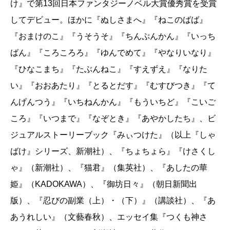
け』で第13回日本ファンタジーノベル大賞優秀賞を受賞
してデビュー。ほかに『ぬしさまへ』『ねこのばば』
『おまけのこ』『うそうそ』『ちんぷんかん』『いっち
ばん』『ころころろ』『ゆんでめて』『やなりいなり』
『ひなこまち』『たぶんねこ』『すえずえ』『なりた
い』『おおあたり』『とるとだす』『むすびつき』『て
んげんつう』『いちねんかん』『もういちど』『こいご
ころ』『いつまで』『なぞとき』『あやかしたち』、ビ
ジュアルストーリーブック『みぃつけた』（以上『しゃ
ばけ』シリーズ、新潮社）、『ちょちょら』『けさくし
ゃ』（新潮社）、『猫君』（集英社）、『あしたの華
姫』（KADOKAWA）、『御坊日々』（朝日新聞出
版）、『忍びの副業（上）・（下）』（講談社）、『あ
あうれしい』（文藝春秋）、エッセイ集『つくも神さ