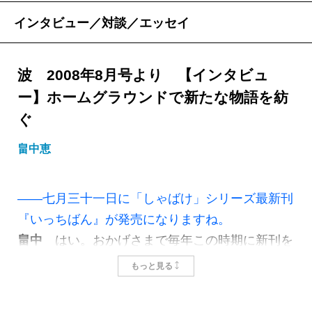
インタビュー／対談／エッセイ
波 2008年8月号より 【インタビュ
ー】ホームグラウンドで新たな物語を紡
ぐ
畠中恵
――七月三十一日に「しゃばけ」シリーズ最新刊
『いっちばん』が発売になりますね。
畠中
はい。おかげさまで毎年この時期に新刊を
出させていただいています。『
しゃばけ
』はデビ
もっと見る
ュー作で、『しゃばけ』と『
ぬしさまへ
』は一年
半ほど間隔が空きましたが、それからはずっと一