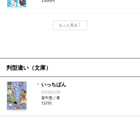
1,650円
に行かせていただき、長崎屋のセットの細かさに
感動したりしましたが、ドラマをきっかけに原作
なぞとき
を読んでくださったという方も多くて、やはりテ
もっと見る
2024/07/18
レビの力はすごいなぁと……。
畠中恵／著
1,650円
――なんだか人ごとみたいなおっしゃり方ですね
ぇ。でも、そののんびりした感じが畠中さんらし
いつまで
いですけども（笑）。たしかに去年から、またフ
判型違い（文庫）
2023/07/20
ァンがグンと増えましたね。もうシリーズの累計
畠中恵／著
1,595円
部数が三百万部近いですから。
いっちばん
畠中
自分では、あまり意識したことはないです
2010/11/29
畠中恵／著
こいごころ
が、このあいだ道を歩いていたら、初めてサイン
737円
2022/07/21
を求められ、あまりにびっくりして「よく分かり
畠中恵／著
ましたねぇ！」と申し上げると「ファンなんで
1,540円
す！」とおっしゃって下さり嬉しかったです。
――では最後に読者の方にメッセージをお願いし
もういちど