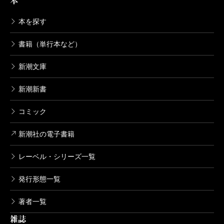
本
2016/07/22
畠中恵／著
本を探す
1,540円
書籍（単行本など）
なりたい
新潮文庫
2015/07/22
畠中恵／著
1,540円
新潮新書
コミック
すえずえ
2014/07/31
新潮社の電子書籍
畠中恵／著
1,540円
レーベル・シリーズ一覧
発行形態一覧
たぶんねこ
2013/07/22
著者一覧
畠中恵／著
1,540円
雑誌