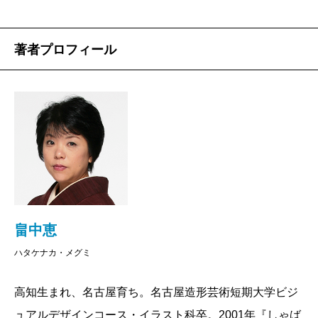
年に一冊ずつ書いてきています。自分の部屋の本
棚にシリーズが並べておいてあるのですが、この
著者プロフィール
ところそのコーナーの幅が厚みを増してきてい
て、ああ、自分も年をとったな、とも思いますが
（笑）、「しゃばけ」の世界を書きはじめるとホ
ームグラウンドに戻ってきたような気がして、ほ
っとします。
――前作の短編集『
ちんぷんかん
』は、全体を通
してそこはかとなく寂しいトーンで、「別れ」が
色濃く滲んでいましたが、『いっちばん』はうっ
てかわって、明るく前向きな印象がありました。
畠中恵
そのあたりはお書きになる前から計算してらっし
ハタケナカ・メグミ
ゃるのでしょうか。
畠中
計算と言うほどではありませんが、前作で
高知生まれ、名古屋育ち。名古屋造形芸術短期大学ビジ
「別れ」が多くあったとしたら、次に来るのは
ュアルデザインコース・イラスト科卒。2001年『しゃば