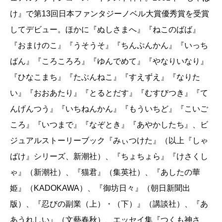
「出会い」だな、とは思っておりましたので、結
け』で第13回日本ファンタジーノベル大賞優秀賞を受賞
果的に前向きな作品が多くなったんだと思いま
してデビュー。ほかに『ぬしさまへ』『ねこのばば』
す。
『おまけのこ』『うそうそ』『ちんぷんかん』『いっち
――相変わらず体は弱いですが、若だんなもだん
ばん』『ころころろ』『ゆんでめて』『やなりいなり』
だんと大人になってきている気がしました。
『ひなこまち』『たぶんねこ』『すえずえ』『なりた
畠中
そうですね。今回、珍しく、若だんながち
い』『おおあたり』『とるとだす』『むすびつき』『て
ょっぴりアクティブです（笑）。兄やたちも、若
んげんつう』『いちねんかん』『もういちど』『こいご
だんながあまり寝込んだりしないので、少し、ほ
ころ』『いつまで』『なぞとき』『あやかしたち』、ビ
んの少しですけど、大人として接したりもしてい
ジュアルストーリーブック『みぃつけた』（以上『しゃ
ますね。
ばけ』シリーズ、新潮社）、『ちょちょら』『けさくし
――そうですね。でも、熱でも出せば、また一発
ゃ』（新潮社）、『猫君』（集英社）、『あしたの華
で逆戻りでしょうが。
畠中
そうでしょうねぇ（笑）。
姫』（KADOKAWA）、『御坊日々』（朝日新聞出
――ネタバレになってしまうので、あまり詳しく
版）、『忍びの副業（上）・（下）』（講談社）、『あ
紹介できないのが残念ですが、「この人が！」と
あうれしい』（文藝春秋）、エッセイ集『つくも神さ