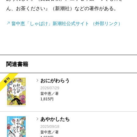
いう人が再登場したりして、脇を固める人々にも
ん、お茶ください』（新潮社）などの著作がある。
スポットがあたってますますシリーズとしての魅
畠中恵「しゃばけ」新潮社公式サイト （外部リンク）
力も増しています。
畠中
同じ登場人物が活躍すると、どんなに工夫
してもやはりどこかマンネリになってきます。で
すから、若だんなに目立った変化がない分、周り
の人々の生活に変化をつけて、読んで下さる人が
関連書籍
飽きないように考えています。
新刊
――去年はフジテレビでスペシャルドラマにもな
おにがわらう
り、第二弾も製作されることが発表されたばかり
2026/07/29
畠中恵／著
ですが、原作者としてテレビドラマはいかがでし
1,815円
たか。
畠中
小説とドラマでは表現方法が全然違うの
あやかしたち
で、原作者として、というよりは一視聴者として
2025/09/18
畠中恵／著
楽しく見ました。原作者としてはロケ現場に見学