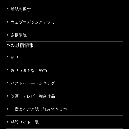
雑誌を探す
ひなこまち
2012/06/29
ウェブマガジンとアプリ
畠中恵／著
1,540円
定期購読
本の最新情報
やなりいなり
2011/07/29
新刊
畠中恵／著
1,540円
近刊（まもなく発売）
ベストセラーランキング
ゆんでめて
2010/07/30
映画・テレビ・舞台作品
畠中恵／著
1,540円
一章まるごと試し読みできる本
ころころろ
特設サイト一覧
2009/07/31