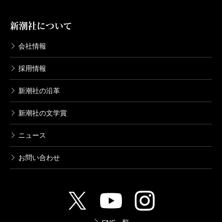
畠中恵／著
1,540円
新潮社について
会社情報
ちんぷんかん
2007/06/22
採用情報
畠中恵／著
1,540円
新潮社の沿革
みぃつけた
新潮社の文学賞
2006/11/30
畠中恵／文、柴田ゆう／絵
ニュース
1,026円
お問い合わせ
うそうそ
2006/05/31
畠中恵／著
1,540円