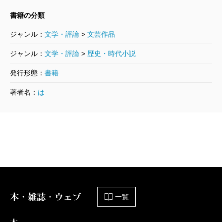
書籍の分類
とるとだす 限定版
ジャンル：
文学・評論
>
文芸作品
2017/07/21
畠中恵／著
ジャンル：
文学・評論
>
歴史・時代小説
2,420円
発行形態：
書籍
とるとだす
著者名：
は
2017/07/21
畠中恵／著
1,540円
おおあたり 記念版
2016/07/22
畠中恵／著
2,750円
本・雑誌・ウェブ
一覧
おおあたり