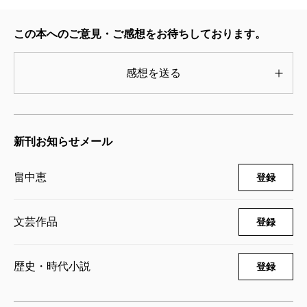
ます。
2021/07/19
畠中恵／著
この本へのご意見・ご感想をお待ちしております。
畠中
毎回、ああでもないこうでもないとじたば
1,540円
たしつつ書いています。それでも書き続けられる
感想を送る
のは、やっぱり楽しみだと言ってくださる方がい
いちねんかん
らっしゃるからです。著者はうんうん唸りなが
2020/07/17
畠中恵／著
ら、若だんなはゴホゴホ咳をしながらも頑張って
1,540円
いきますので、これからもよろしくお願いいたし
新刊お知らせメール
ます。
てんげんつう
畠中恵
登録
2019/07/18
畠中恵／著
（はたけなか・めぐみ 作家）
1,540円
文芸作品
登録
むすびつき
歴史・時代小説
登録
2018/07/20
畠中恵／著
1,540円