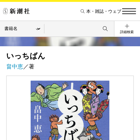
本・雑誌・ウェブ
詳細検索
いっちばん
畠中恵
／著