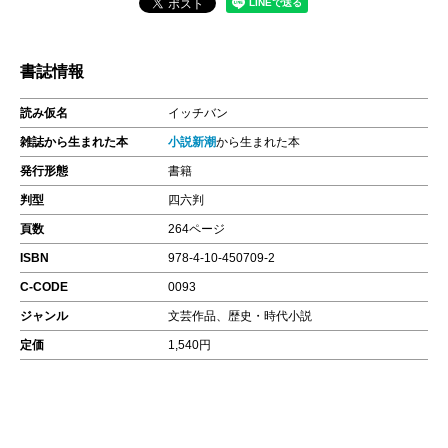
書誌情報
読み仮名
イッチバン
雑誌から生まれた本
小説新潮
から生まれた本
発行形態
書籍
判型
四六判
頁数
264ページ
ISBN
978-4-10-450709-2
C-CODE
0093
ジャンル
文芸作品、歴史・時代小説
定価
1,540円