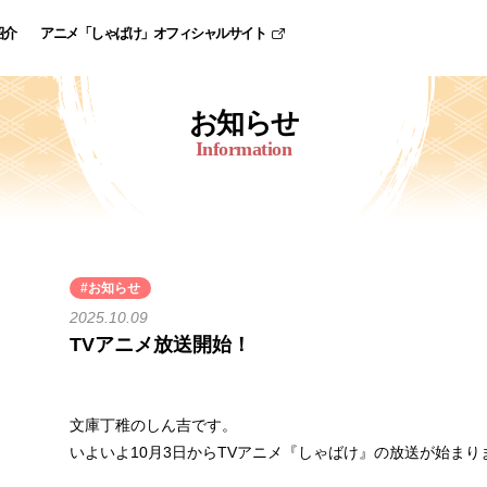
紹介
アニメ「しゃばけ」オフィシャルサイト
お
知
ら
せ
Information
#お知らせ
2025.10.09
TVアニメ放送開始！
文庫丁稚のしん吉です。
いよいよ10月3日からTVアニメ『しゃばけ』の放送が始まり