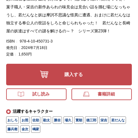
菓子職人・栄吉の新作あられの味見会は見合い話を掴む場になっちゃ
うし、若だんなと妖は摩訶不思議な怪異に遭遇、おまけに若だんなは
独立する奉公人の世話をしろと命じられちゃった！ 若だんなと長崎
屋の妖達はすべての謎を解けるの～？ シリーズ第23弾！
ISBN
978-4-10-450731-3
:
発売日
2024年7月18日
:
定価
1,650円
:
購入する
試し読み
書籍詳細
活躍するキャラクター
おしろ
お照
佐助
勘太
勝吉
場久
寛朝
徳三郎
栄吉
若だんな
藤兵衛
金次
鳴家