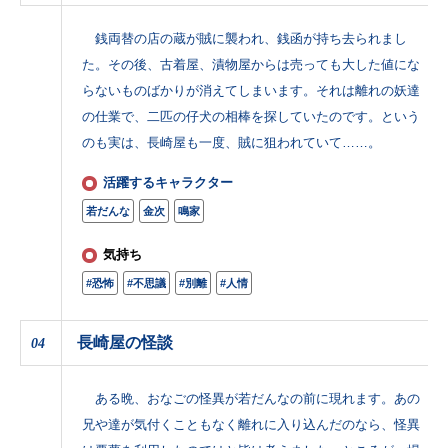
銭両替の店の蔵が賊に襲われ、銭函が持ち去られまし
た。その後、古着屋、漬物屋からは売っても大した値にな
らないものばかりが消えてしまいます。それは離れの妖達
の仕業で、二匹の仔犬の相棒を探していたのです。という
のも実は、長崎屋も一度、賊に狙われていて……。
活躍するキャラクター
若だんな
金次
鳴家
気持ち
#恐怖
#不思議
#別離
#人情
長崎屋の怪談
04
ある晩、おなごの怪異が若だんなの前に現れます。あの
兄や達が気付くこともなく離れに入り込んだのなら、怪異