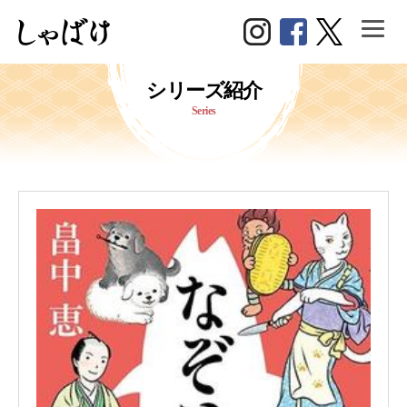
シ
リ
ー
ズ
紹
介
Series