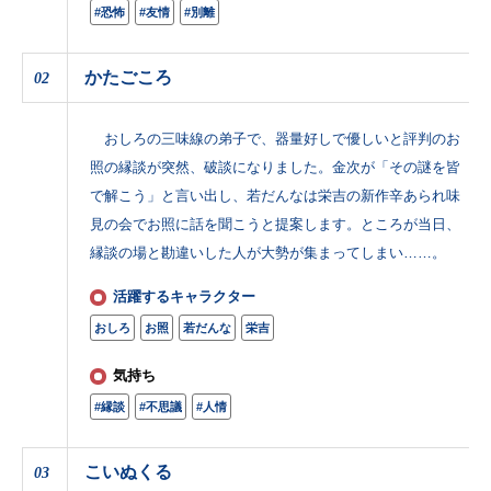
#恐怖
#友情
#別離
かたごころ
02
おしろの三味線の弟子で、器量好しで優しいと評判のお
照の縁談が突然、破談になりました。金次が「その謎を皆
で解こう」と言い出し、若だんなは栄吉の新作辛あられ味
見の会でお照に話を聞こうと提案します。ところが当日、
縁談の場と勘違いした人が大勢が集まってしまい……。
活躍するキャラクター
おしろ
お照
若だんな
栄吉
気持ち
#縁談
#不思議
#人情
こいぬくる
03