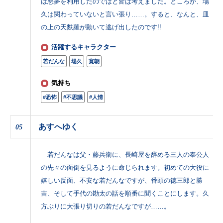
は悪夢を利用したのではと皆は考えました。ところが、場
久は関わっていないと言い張り……。すると、なんと、皿
の上の天麩羅が動いて逃げ出したのです!!
活躍するキャラクター
若だんな
場久
寛朝
気持ち
#恐怖
#不思議
#人情
あすへゆく
05
若だんなは父・藤兵衛に、長崎屋を辞める三人の奉公人
の先々の面倒を見るように命じられます。初めての大役に
嬉しい反面、不安な若だんなですが、番頭の徳三郎と勝
吉、そして手代の勘太の話を順番に聞くことにします。久
方ぶりに大張り切りの若だんなですが……。