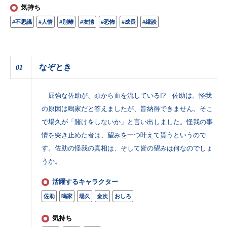
気持ち
#不思議
#人情
#別離
#友情
#恐怖
#成長
#縁談
なぞとき
01
屈強な佐助が、頭から血を流している!? 佐助は、怪我
の原因は鳴家だと答えましたが、皆納得できません。そこ
で場久が「賭けをしないか」と言い出しました。怪我の事
情を突き止めた者は、望みを一つ叶えて貰うというので
す。佐助の怪我の真相は、そして皆の望みは何なのでしょ
うか。
活躍するキャラクター
佐助
鳴家
場久
金次
おしろ
気持ち