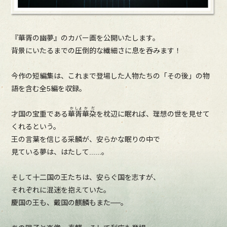
『華胥の幽夢』のカバー画を公開いたします。
背景にいたるまでの圧倒的な繊細さに息を呑みます！
今作の短編集は、これまで登場した人物たちの「その後」の物
語を含む全5編を収録。
か
しょ
か
だ
才国の宝重である
華
胥
華
朶
を枕辺に眠れば、理想の世を見せて
くれるという。
王の言葉を信じる采麟が、安らかな眠りの中で
見ている夢は、はたして......。
そして十二国の王たちは、安らぐ国を志すが、
それぞれに混迷を抱えていた。
慶国の王も、戴国の麒麟もまた──。