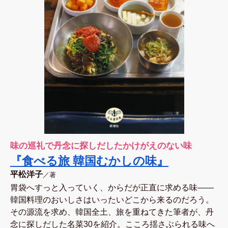
味の巡礼で丹念に探しだしたかけがえのない味
『食べる旅 韓国むかしの味』
平松洋子
／著
胃袋へすっと入っていく、からだが正直に求める味――
韓国料理のおいしさはいったいどこから来るのだろう。
その源流を求め、韓国全土、旅を重ねてきた筆者が、丹
念に探しだした名菜30を紹介。こころ揺さぶられる味へ