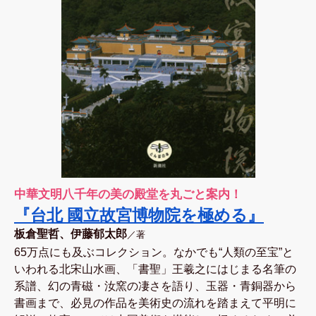
中華文明八千年の美の殿堂を丸ごと案内！
『台北 國立故宮博物院を極める』
板倉聖哲、伊藤郁太郎
／著
65万点にも及ぶコレクション。なかでも“人類の至宝”と
いわれる北宋山水画、「書聖」王羲之にはじまる名筆の
系譜、幻の青磁・汝窯の凄さを語り、玉器・青銅器から
書画まで、必見の作品を美術史の流れを踏まえて平明に