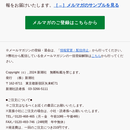
報をお届けいたします。
［→］メルマガのサンプルを見る
メルマガのご登録はこちらから
※メールマガジンの登録・退会は、「
情報変更・配信停止
」から行ってください。
※弊社から配信している全メールマガジンの一括登録解除は
こちら
から行ってくだ
さい。
Copyright（c）, 2024 新潮社 無断転載を禁じます。
発行 （株）新潮社
〒162-8711 東京都新宿区矢来町71
新潮社読者係 03-3266-5111
■ご注文について■
※ご注文はなるべくお近くの書店にお願いいたします。
※直接小社にご注文の場合は、小社・読者係へお願いいたします。
TEL／0120-468-465（月～金 午前10時～午後4時）
FAX／0120-493-746（24時間 年中無休）
※発送費は、一回のご注文につき210円です。