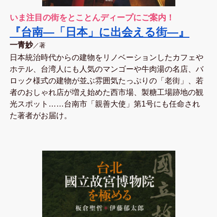
いま注目の街をとことんディープにご案内！
『台南―「日本」に出会える街―』
一青妙
／著
日本統治時代からの建物をリノベーションしたカフェや
ホテル、台湾人にも人気のマンゴーや牛肉湯の名店、バ
ロック様式の建物が並ぶ雰囲気たっぷりの「老街」、若
者のおしゃれ店が増え始めた西市場、製糖工場跡地の観
光スポット……台南市「親善大使」第1号にも任命され
た著者がお届け。