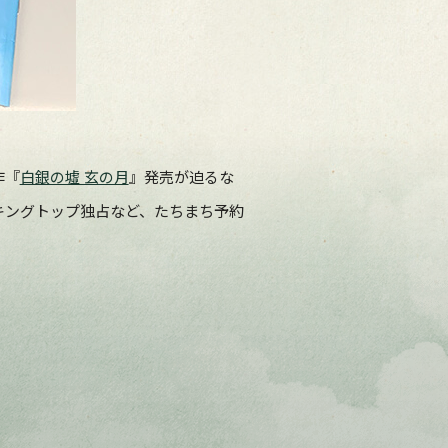
作『
白銀の墟 玄の月
』発売が迫るな
キングトップ独占など、たちまち予約