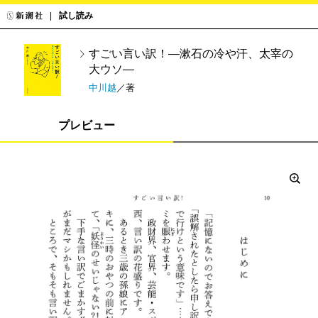
試し読み
すごい言い訳！―漱石の冷や汗、太宰の
大ウソ―
中川越
／著
プレビュー