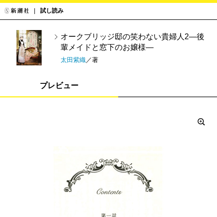
試し読み
オークブリッジ邸の笑わない貴婦人2―後
輩メイドと窓下のお嬢様―
太田紫織
／著
プレビュー