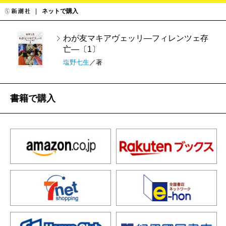
ネットで購入
わが友マキアヴェッリ―フィレンツェ存
亡―〔1〕
塩野七生
／著
書籍で購入