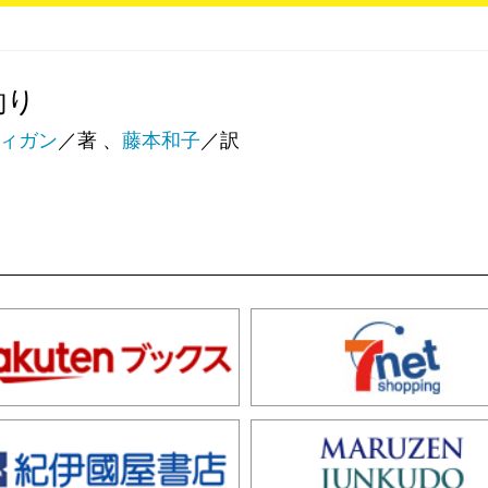
釣り
ィガン
／著 、
藤本和子
／訳