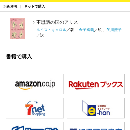
ネットで購入
不思議の国のアリス
ルイス・キャロル
／著 、
金子國義
／絵 、
矢川澄子
／訳
書籍で購入