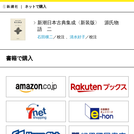
ネットで購入
新潮日本古典集成〈新装版〉 源氏物
語 二
石田穣二
／校注 、
清水好子
／校注
書籍で購入