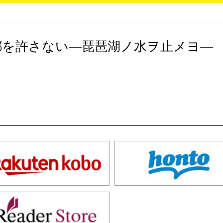
都を許さない―琵琶湖ノ水ヲ止メヨ― 