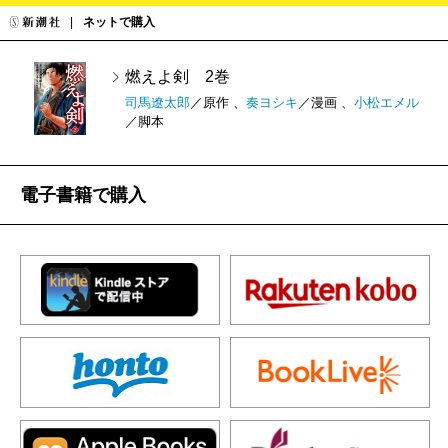
ネットで購入
燃えよ剣 2巻
司馬遼太郎
／原作 、
奏ヨシキ
／漫画 、
小松エメル
／脚本
電子書籍で購入