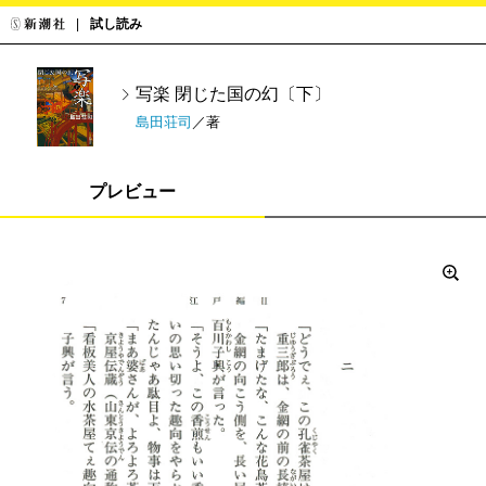
試し読み
写楽 閉じた国の幻〔下〕
島田荘司
／著
プレビュー