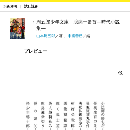
試し読み
周五郎少年文庫 臆病一番首―時代小説
集―
山本周五郎
／著 、
末國善己
／編
プレビュー