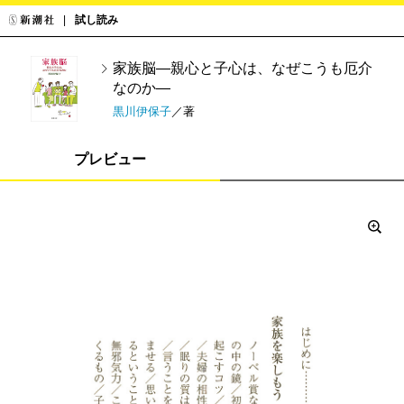
試し読み
家族脳―親心と子心は、なぜこうも厄介
なのか―
黒川伊保子
／著
プレビュー