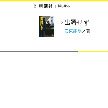
試し読み
出署せず
安東能明
／著