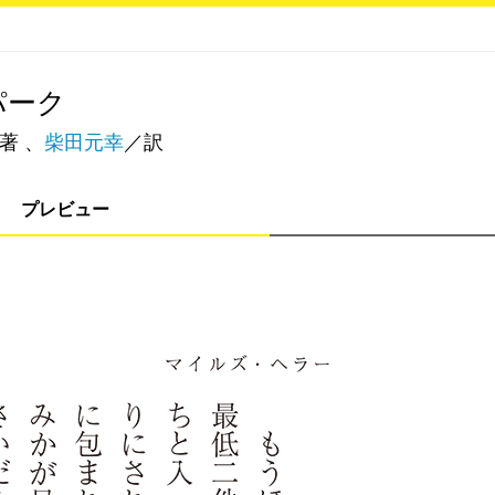
パーク
著 、
柴田元幸
／訳
プレビュー