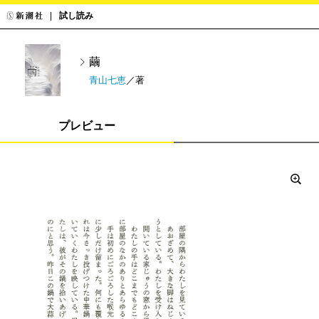
試し読み
繭
青山七恵
／著
プレビュー