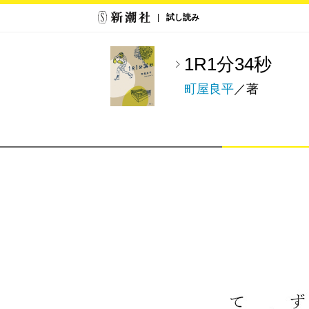
試し読み
1R1分34秒
町屋良平
／著