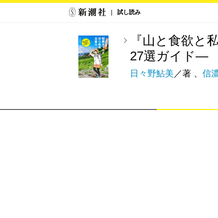
試し読み
『山と食欲と
27選ガイド―
日々野鮎美
／著 、
信