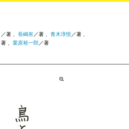
ヒ
／著 、
長嶋有
／著 、
青木淳悟
／著 、
著 、
栗原裕一郎
／著