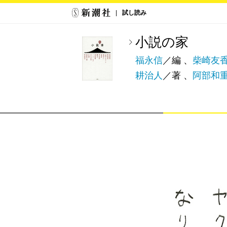
試し読み
小説の家
福永信
／編 、
柴崎友
耕治人
／著 、
阿部和