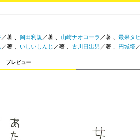
香
／著 、
岡田利規
／著 、
山崎ナオコーラ
／著 、
最果タ
重
／著 、
いしいしんじ
／著 、
古川日出男
／著 、
円城塔
／
プレビュー